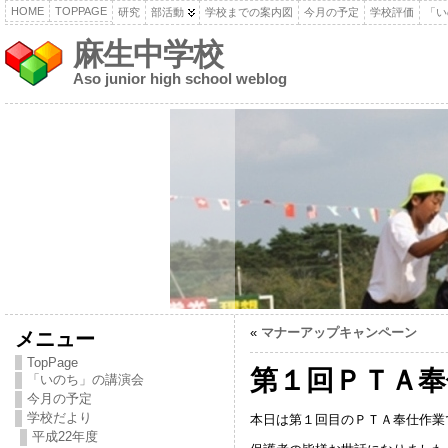
HOME
TOPPAGE
研究
部活動
学校までの案内図
今月の予定
学校評価
「い
麻生中学校
Aso junior high school weblog
«
マナーアップキャンペーン
メニュー
TopPage
第１回ＰＴＡ奉
「いのち」の講演会
今月の予定
学校だより
本日は第１回目のＰＴＡ奉仕作業
平成22年度