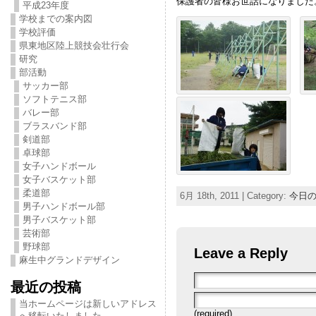
保護者の皆様お世話になりました
平成23年度
学校までの案内図
学校評価
県東地区陸上競技会壮行会
研究
部活動
サッカー部
ソフトテニス部
バレー部
ブラスバンド部
剣道部
卓球部
女子ハンドボール
女子バスケット部
柔道部
6月 18th, 2011 | Category:
今日
男子ハンドボール部
男子バスケット部
芸術部
野球部
Leave a Reply
麻生中グランドデザイン
最近の投稿
当ホームページは新しいアドレス
(required)
へ移転いたしました。