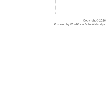
Copyright © 202
Powered by
WordPress
& the
Atahualp