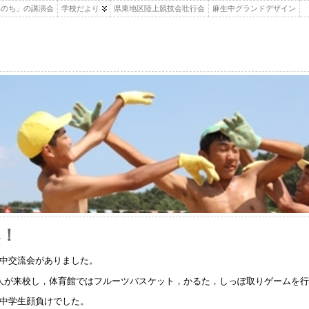
いのち」の講演会
学校だより
県東地区陸上競技会壮行会
麻生中グランドデザイン
へ！
中交流会がありました。
人が来校し，体育館ではフルーツバスケット，かるた，しっぽ取りゲームを
中学生顔負けでした。