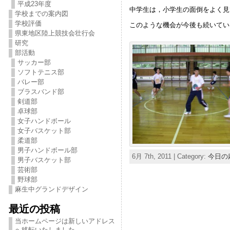
平成23年度
中学生は，小学生の面倒をよく見
学校までの案内図
学校評価
このような機会が今後も続いてい
県東地区陸上競技会壮行会
研究
部活動
サッカー部
ソフトテニス部
バレー部
ブラスバンド部
剣道部
卓球部
女子ハンドボール
女子バスケット部
柔道部
男子ハンドボール部
6月 7th, 2011 | Category:
今日の
男子バスケット部
芸術部
野球部
麻生中グランドデザイン
最近の投稿
当ホームページは新しいアドレス
へ移転いたしました。