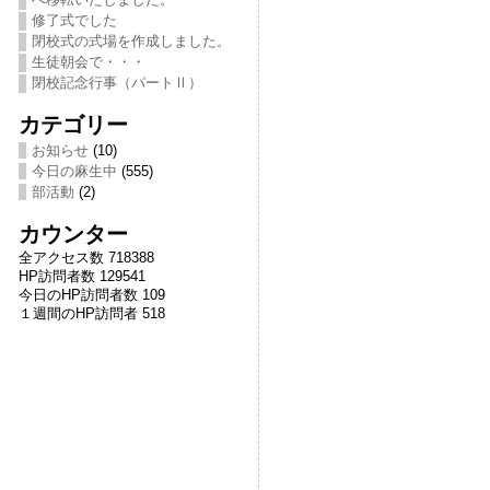
修了式でした
閉校式の式場を作成しました。
生徒朝会で・・・
閉校記念行事（パートⅡ）
カテゴリー
お知らせ
(10)
今日の麻生中
(555)
部活動
(2)
カウンター
全アクセス数 718388
HP訪問者数 129541
今日のHP訪問者数 109
１週間のHP訪問者 518