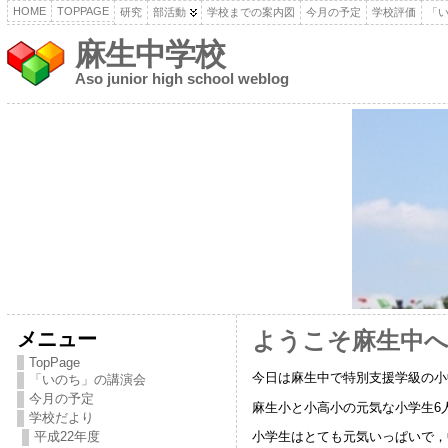
HOME
TOPPAGE
研究
部活動
学校までの案内図
今月の予定
学校評価
「
麻生中学校
Aso junior high school weblog
メニュー
ようこそ麻生中
TopPage
今日は麻生中で特別支援学級の小
「いのち」の講演会
今月の予定
麻生小と小高小の元気な小学生6
学校だより
平成22年度
小学生はとても元気いっぱいで，