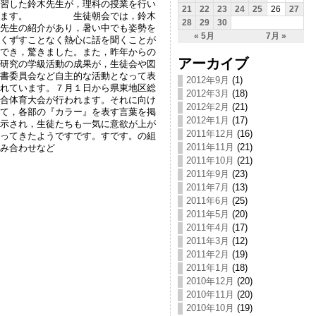
習した鈴木先生が，理科の授業を行い
21
22
23
24
25
26
27
ます。 生徒朝会では，鈴木
28
29
30
先生の紹介があり，暑い中でも姿勢を
« 5月
7月 »
くずすことなく熱心に話を聞くことが
でき，驚きました。また，昨年からの
アーカイブ
研究の学級活動の成果が，生徒会や図
書委員会など自主的な活動となって表
2012年9月
(1)
れています。７月１日から県東地区総
2012年3月
(18)
合体育大会が行われます。それに向け
2012年2月
(21)
て，各部の『カラー』を表す言葉を掲
2012年1月
(17)
示され，生徒たちも一気に意欲が上が
2011年12月
(16)
ってきたようですです。すです。の組
2011年11月
(21)
み合わせなど
2011年10月
(21)
2011年9月
(23)
2011年7月
(13)
2011年6月
(25)
2011年5月
(20)
2011年4月
(17)
2011年3月
(12)
2011年2月
(19)
2011年1月
(18)
2010年12月
(20)
2010年11月
(20)
2010年10月
(19)