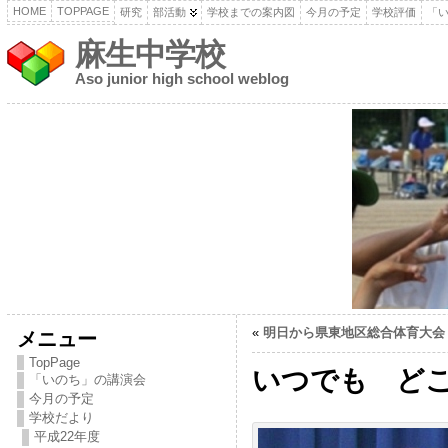
HOME
TOPPAGE
研究
部活動
学校までの案内図
今月の予定
学校評価
「
麻生中学校
Aso junior high school weblog
«
明日から県東地区総合体育大会
メニュー
TopPage
いつでも ど
「いのち」の講演会
今月の予定
学校だより
平成22年度