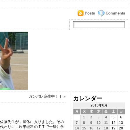
Posts
Comments
ガンバレ麻生中！！
»
カレンダー
2010年6月
月
火
水
木
金
土
日
1
2
3
4
5
6
佐藤先生が，産休に入りました。その
7
8
9
10
11
12
13
代わりに，昨年理科のＴＴで一緒に学
14
15
16
17
18
19
20