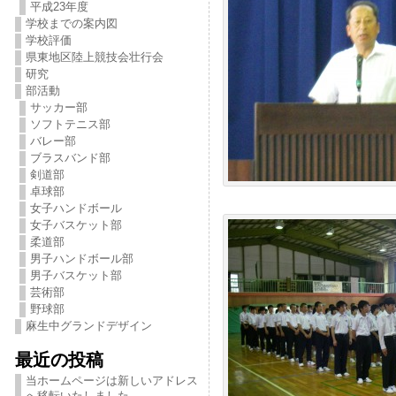
平成23年度
学校までの案内図
学校評価
県東地区陸上競技会壮行会
研究
部活動
サッカー部
ソフトテニス部
バレー部
ブラスバンド部
剣道部
卓球部
女子ハンドボール
女子バスケット部
柔道部
男子ハンドボール部
男子バスケット部
芸術部
野球部
麻生中グランドデザイン
最近の投稿
当ホームページは新しいアドレス
へ移転いたしました。