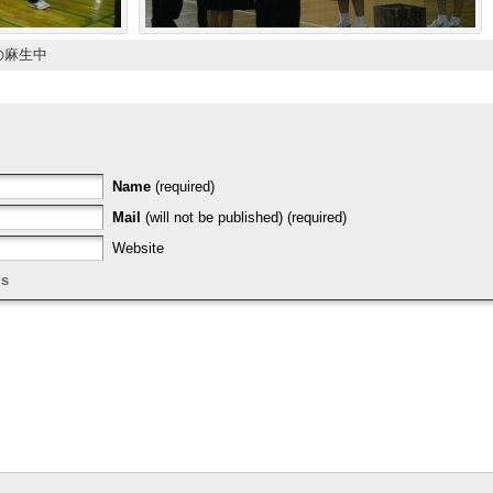
の麻生中
Name
(required)
Mail
(will not be published) (required)
Website
gs