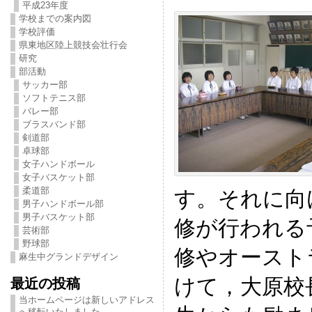
平成23年度
学校までの案内図
学校評価
県東地区陸上競技会壮行会
研究
部活動
サッカー部
ソフトテニス部
バレー部
ブラスバンド部
剣道部
卓球部
女子ハンドボール
女子バスケット部
柔道部
す。それに向
男子ハンドボール部
男子バスケット部
修が行われる
芸術部
野球部
修やオースト
麻生中グランドデザイン
けて，大原校
最近の投稿
当ホームページは新しいアドレス
へ移転いたしました。