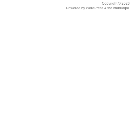
Copyright © 202
Powered by
WordPress
& the
Atahualp