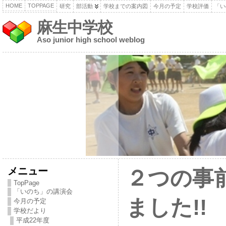
HOME
TOPPAGE
研究
部活動
学校までの案内図
今月の予定
学校評価
「い
麻生中学校
Aso junior high school weblog
メニュー
２つの事
TopPage
「いのち」の講演会
ました!!
今月の予定
学校だより
平成22年度