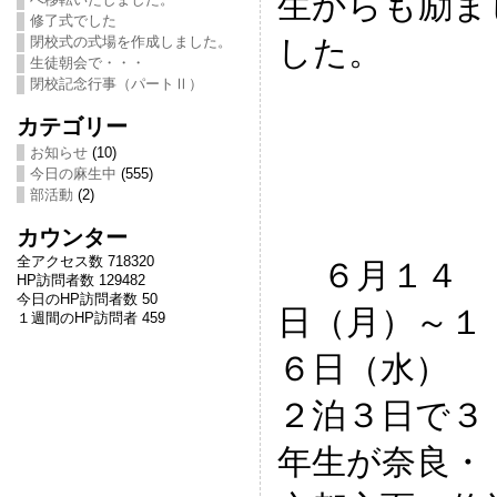
生からも励ま
修了式でした
した。
閉校式の式場を作成しました。
生徒朝会で・・・
閉校記念行事（パートⅡ）
カテゴリー
お知らせ
(10)
今日の麻生中
(555)
部活動
(2)
カウンター
全アクセス数 718320
６月１４
HP訪問者数 129482
今日のHP訪問者数 50
日（月）～１
１週間のHP訪問者 459
６日（水）
２泊３日で３
年生が奈良・