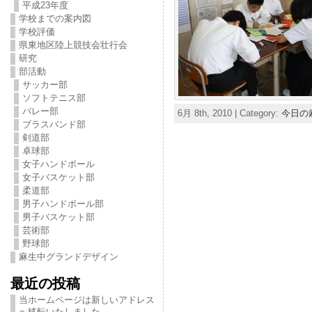
平成23年度
学校までの案内図
学校評価
県東地区陸上競技会壮行会
研究
部活動
サッカー部
ソフトテニス部
バレー部
6月 8th, 2010 | Category:
今日の
ブラスバンド部
剣道部
卓球部
女子ハンドボール
女子バスケット部
柔道部
男子ハンドボール部
男子バスケット部
芸術部
野球部
麻生中グランドデザイン
最近の投稿
当ホームページは新しいアドレス
へ移転いたしました。