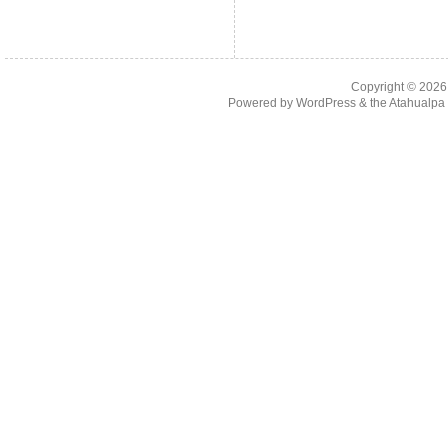
Copyright © 202
Powered by
WordPress
& the
Atahualp