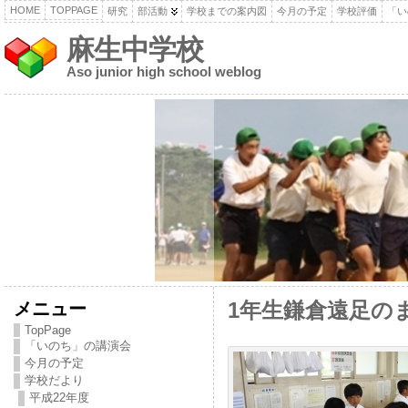
HOME
TOPPAGE
研究
部活動
学校までの案内図
今月の予定
学校評価
「い
麻生中学校
Aso junior high school weblog
メニュー
1年生鎌倉遠足の
TopPage
「いのち」の講演会
今月の予定
学校だより
平成22年度