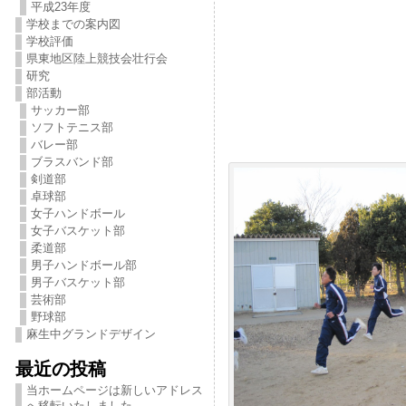
平成23年度
学校までの案内図
学校評価
県東地区陸上競技会壮行会
研究
部活動
サッカー部
ソフトテニス部
バレー部
ブラスバンド部
剣道部
卓球部
女子ハンドボール
女子バスケット部
柔道部
男子ハンドボール部
男子バスケット部
芸術部
野球部
麻生中グランドデザイン
最近の投稿
当ホームページは新しいアドレス
へ移転いたしました。