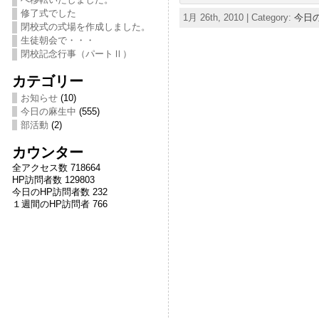
修了式でした
1月 26th, 2010 | Category:
今日
閉校式の式場を作成しました。
生徒朝会で・・・
閉校記念行事（パートⅡ）
カテゴリー
お知らせ
(10)
今日の麻生中
(555)
部活動
(2)
カウンター
全アクセス数 718664
HP訪問者数 129803
今日のHP訪問者数 232
１週間のHP訪問者 766