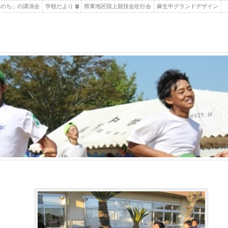
いのち」の講演会
学校だより
県東地区陸上競技会壮行会
麻生中グランドデザイン