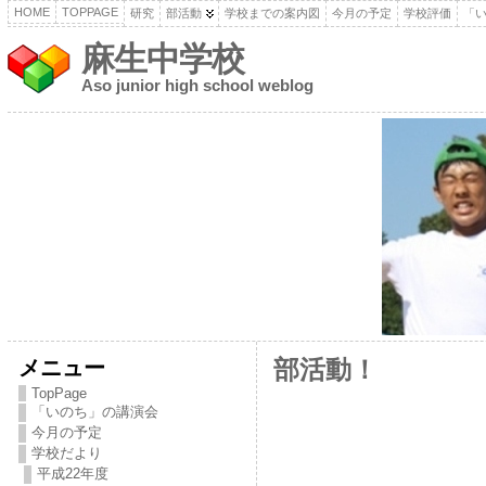
HOME
TOPPAGE
研究
部活動
学校までの案内図
今月の予定
学校評価
「
麻生中学校
Aso junior high school weblog
メニュー
部活動！
TopPage
「いのち」の講演会
今月の予定
学校だより
平成22年度