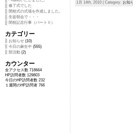
1月 14th, 2010 | Category:
お知
修了式でした
閉校式の式場を作成しました。
生徒朝会で・・・
閉校記念行事（パートⅡ）
カテゴリー
お知らせ
(10)
今日の麻生中
(555)
部活動
(2)
カウンター
全アクセス数 718664
HP訪問者数 129803
今日のHP訪問者数 232
１週間のHP訪問者 766