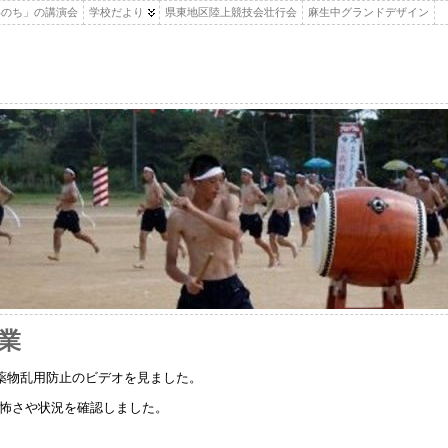
いのち」の講演会
学校だより
県東地区陸上競技会壮行会
麻生中グランドデザイン
業
，薬物乱用防止のビデオを見ました。
怖さや状況を確認しました。