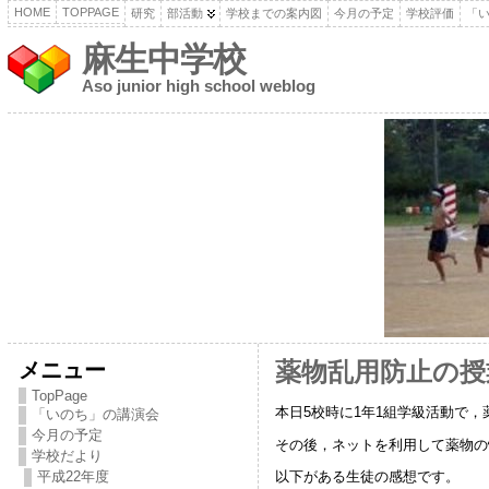
HOME
TOPPAGE
研究
部活動
学校までの案内図
今月の予定
学校評価
「
麻生中学校
Aso junior high school weblog
メニュー
薬物乱用防止の授
TopPage
本日5校時に1年1組学級活動で
「いのち」の講演会
今月の予定
その後，ネットを利用して薬物の
学校だより
平成22年度
以下がある生徒の感想です。