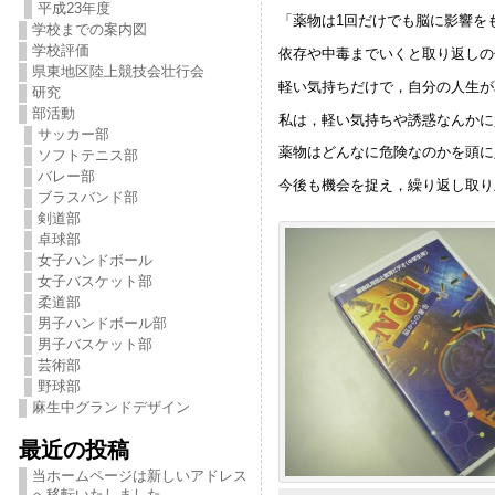
平成23年度
「薬物は1回だけでも脳に影響を
学校までの案内図
学校評価
依存や中毒までいくと取り返しの
県東地区陸上競技会壮行会
軽い気持ちだけで，自分の人生が
研究
部活動
私は，軽い気持ちや誘惑なんかに
サッカー部
薬物はどんなに危険なのかを頭に
ソフトテニス部
バレー部
今後も機会を捉え，繰り返し取り
ブラスバンド部
剣道部
卓球部
女子ハンドボール
女子バスケット部
柔道部
男子ハンドボール部
男子バスケット部
芸術部
野球部
麻生中グランドデザイン
最近の投稿
当ホームページは新しいアドレス
へ移転いたしました。