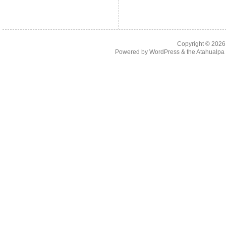
Copyright © 202
Powered by
WordPress
& the
Atahualp