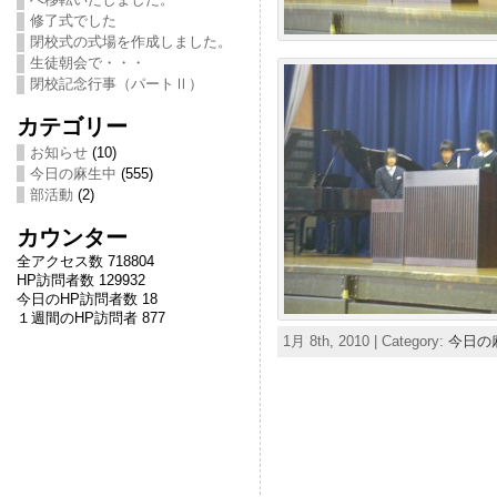
修了式でした
閉校式の式場を作成しました。
生徒朝会で・・・
閉校記念行事（パートⅡ）
カテゴリー
お知らせ
(10)
今日の麻生中
(555)
部活動
(2)
カウンター
全アクセス数 718804
HP訪問者数 129932
今日のHP訪問者数 18
１週間のHP訪問者 877
1月 8th, 2010 | Category:
今日の