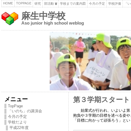
HOME
TOPPAGE
研究
部活動
学校までの案内図
今月の予定
学校評価
「い
麻生中学校
Aso junior high school weblog
メニュー
第３学期スタート
TopPage
始業式が行われ、いよいよ第３
「いのち」の講演会
抱負や３学期の目標を述べる姿や
今月の予定
「目標に向かって頑張ろう」とい
学校だより
平成22年度