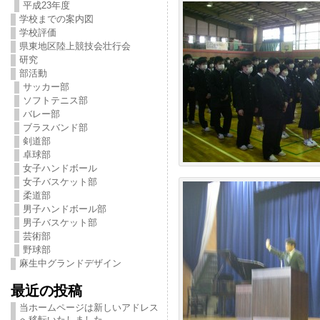
平成23年度
学校までの案内図
学校評価
県東地区陸上競技会壮行会
研究
部活動
サッカー部
ソフトテニス部
バレー部
ブラスバンド部
剣道部
卓球部
女子ハンドボール
女子バスケット部
柔道部
男子ハンドボール部
男子バスケット部
芸術部
野球部
麻生中グランドデザイン
最近の投稿
当ホームページは新しいアドレス
へ移転いたしました。