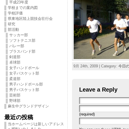
平成23年度
学校までの案内図
学校評価
県東地区陸上競技会壮行会
研究
部活動
サッカー部
ソフトテニス部
バレー部
ブラスバンド部
剣道部
卓球部
9月 24th, 2009 | Category:
今日
女子ハンドボール
女子バスケット部
柔道部
男子ハンドボール部
Leave a Reply
男子バスケット部
芸術部
野球部
麻生中グランドデザイン
(required)
最近の投稿
当ホームページは新しいアドレス
へ移転いたしました。