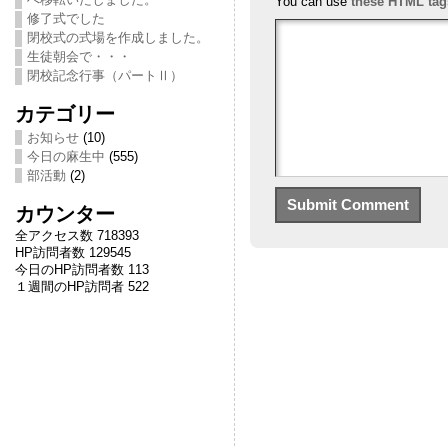
You can use
these HTML tag
修了式でした
閉校式の式場を作成しました。
生徒朝会で・・・
閉校記念行事（パートⅡ）
カテゴリー
お知らせ
(10)
今日の麻生中
(555)
部活動
(2)
カウンター
全アクセス数 718393
HP訪問者数 129545
今日のHP訪問者数 113
１週間のHP訪問者 522