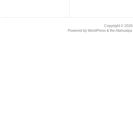
Copyright © 202
Powered by
WordPress
& the
Atahualp