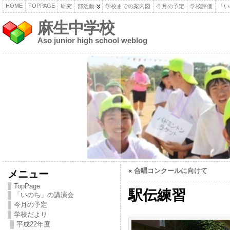
HOME
TOPPAGE
研究
部活動
学校までの案内図
今月の予定
学校評価
「い
麻生中学校
Aso junior high school weblog
«
合唱コンクールに向けて
メニュー
TopPage
駅伝練習
「いのち」の講演会
今月の予定
学校だより
平成22年度