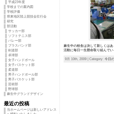
平成23年度
学校までの案内図
学校評価
県東地区陸上競技会壮行会
研究
部活動
サッカー部
ソフトテニス部
バレー部
ブラスバンド部
麻生中の校舎は決して新しくはあ
活動に毎日一生懸命取り組んでい
剣道部
卓球部
9月 10th, 2009 | Category:
今日
女子ハンドボール
女子バスケット部
柔道部
男子ハンドボール部
男子バスケット部
芸術部
野球部
麻生中グランドデザイン
最近の投稿
当ホームページは新しいアドレス
へ移転いたしました。