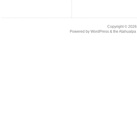
Copyright © 202
Powered by
WordPress
& the
Atahualp