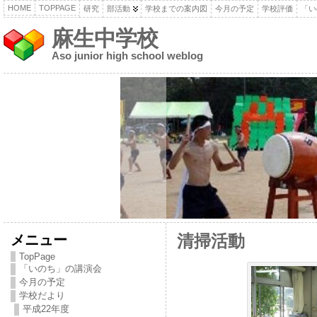
HOME
TOPPAGE
研究
部活動
学校までの案内図
今月の予定
学校評価
「い
麻生中学校
Aso junior high school weblog
メニュー
清掃活動
TopPage
「いのち」の講演会
今月の予定
学校だより
平成22年度