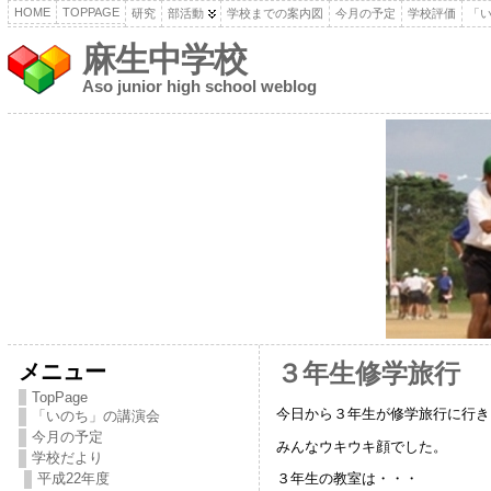
HOME
TOPPAGE
研究
部活動
学校までの案内図
今月の予定
学校評価
「
麻生中学校
Aso junior high school weblog
メニュー
３年生修学旅行
TopPage
今日から３年生が修学旅行に行き
「いのち」の講演会
今月の予定
みんなウキウキ顔でした。
学校だより
平成22年度
３年生の教室は・・・