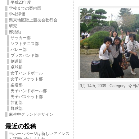
平成23年度
学校までの案内図
学校評価
県東地区陸上競技会壮行会
研究
部活動
サッカー部
ソフトテニス部
バレー部
ブラスバンド部
剣道部
卓球部
女子ハンドボール
女子バスケット部
柔道部
9月 14th, 2009 | Category:
今日
男子ハンドボール部
男子バスケット部
芸術部
野球部
麻生中グランドデザイン
最近の投稿
当ホームページは新しいアドレス
へ移転いたしました。