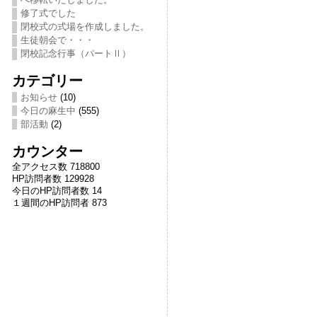
修了式でした
閉校式の式場を作成しました。
生徒朝会で・・・
閉校記念行事（パートⅡ）
カテゴリー
お知らせ
(10)
今日の麻生中
(555)
部活動
(2)
カウンター
全アクセス数 718800
HP訪問者数 129928
今日のHP訪問者数 14
１週間のHP訪問者 873