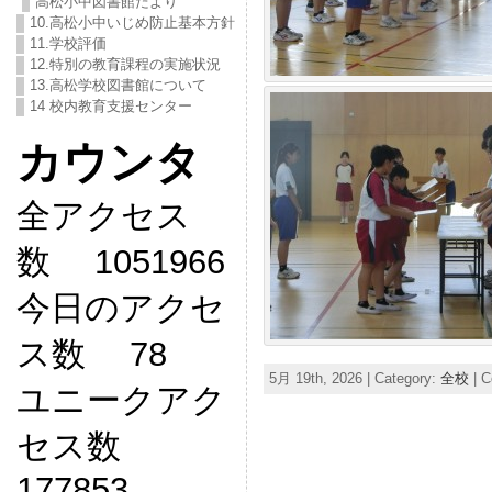
高松小中図書館だより
10.高松小中いじめ防止基本方針
11.学校評価
12.特別の教育課程の実施状況
13.高松学校図書館について
14 校内教育支援センター
カウンタ
全アクセス
数 1051966
今日のアクセ
ス数 78
5月 19th, 2026 | Category:
全校
|
C
ユニークアク
セス数
177853