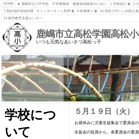
HOME
★ 鹿嶋市立小中学校 不祥事根絶・服務規律確保のために
1.学校紹介
2.
7.高松地区地域自慢
8.インターネット利用
9.各種便り
10.高松小中いじめ防止
14 校内教育支援センター
鹿嶋市立高松学園高松小
いつも元気なあいさつ高松っ子
５月１９日（火）
学校につ
お昼休みに児童生徒集会で委員会の
いて
生徒会の役員から、各委員会の委員