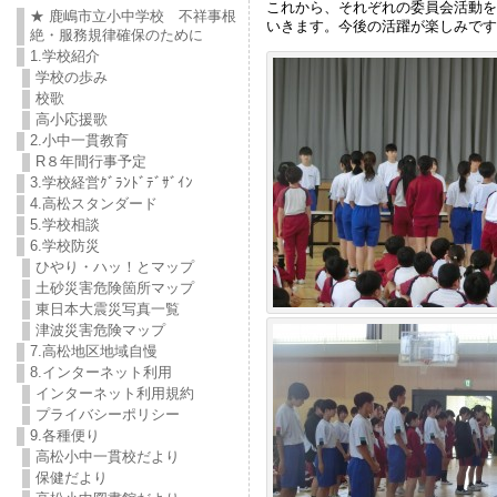
これから、それぞれの委員会活動を
★ 鹿嶋市立小中学校 不祥事根
いきます。今後の活躍が楽しみです
絶・服務規律確保のために
1.学校紹介
学校の歩み
校歌
高小応援歌
2.小中一貫教育
R８年間行事予定
3.学校経営ｸﾞﾗﾝﾄﾞﾃﾞｻﾞｲﾝ
4.高松スタンダード
5.学校相談
6.学校防災
ひやり・ハッ！とマップ
土砂災害危険箇所マップ
東日本大震災写真一覧
津波災害危険マップ
7.高松地区地域自慢
8.インターネット利用
インターネット利用規約
プライバシーポリシー
9.各種便り
高松小中一貫校だより
保健だより