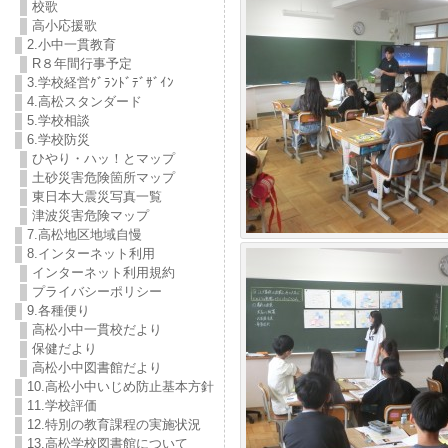
校歌
高小応援歌
2.小中一貫教育
R８年間行事予定
3.学校経営ｸﾞﾗﾝﾄﾞﾃﾞｻﾞｲﾝ
4.高松スタンダード
5.学校相談
6.学校防災
ひやり・ハッ！とマップ
土砂災害危険箇所マップ
東日本大震災写真一覧
津波災害危険マップ
7.高松地区地域自慢
8.インターネット利用
インターネット利用規約
プライバシーポリシー
9.各種便り
高松小中一貫校だより
保健だより
高松小中図書館だより
10.高松小中いじめ防止基本方針
11.学校評価
12.特別の教育課程の実施状況
13.高松学校図書館について