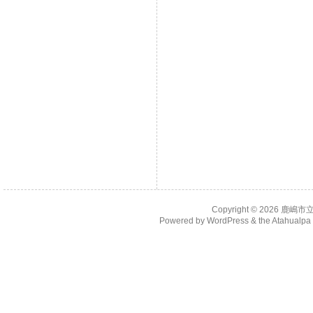
Copyright © 2026
鹿嶋市
Powered by
WordPress
& the
Atahualp