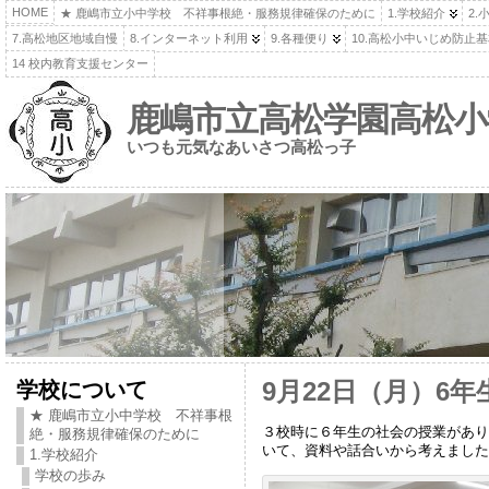
HOME
★ 鹿嶋市立小中学校 不祥事根絶・服務規律確保のために
1.学校紹介
2.
7.高松地区地域自慢
8.インターネット利用
9.各種便り
10.高松小中いじめ防止
14 校内教育支援センター
鹿嶋市立高松学園高松小
いつも元気なあいさつ高松っ子
学校について
9月22日（月）6
★ 鹿嶋市立小中学校 不祥事根
３校時に６年生の社会の授業があり
絶・服務規律確保のために
いて、資料や話合いから考えました
1.学校紹介
学校の歩み