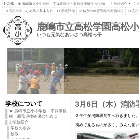
HOME
★ 鹿嶋市立小中学校 不祥事根絶・服務規律確保のために
1.学校紹介
2
10.高松小中いじめ防止基本方針
11.学校評価
12.特別の教育課程の実施状況
13.
鹿嶋市立高松学園高松小
いつも元気なあいさつ高松っ子
学校について
3月6日（木）消防
★ 鹿嶋市立小中学校 不祥事根
３年生が消防署見学へ行きました
絶・服務規律確保のために
1.学校紹介
初めて見るものが多く、みんな驚
学校の歩み
校歌