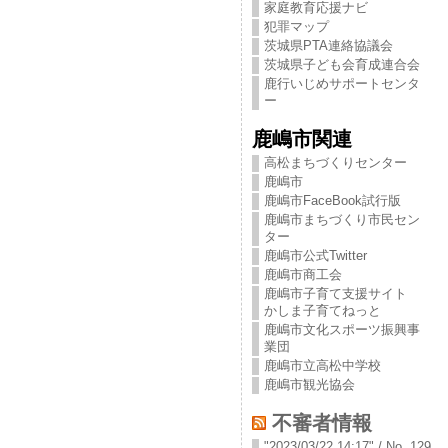
家庭教育応援ナビ
犯罪マップ
茨城県PTA連絡協議会
茨城県子ども会育成連合会
鹿行いじめサポートセンタ
ー
鹿嶋市関連
高松まちづくりセンター
鹿嶋市
鹿嶋市FaceBook試行版
鹿嶋市まちづくり市民セン
ター
鹿嶋市公式Twitter
鹿嶋市商工会
鹿嶋市子育て支援サイト
かしま子育てねっと
鹿嶋市文化スポーツ振興事
業団
鹿嶋市立高松中学校
鹿嶋市観光協会
不審者情報
"2023/03/22 14:17" / No. 129