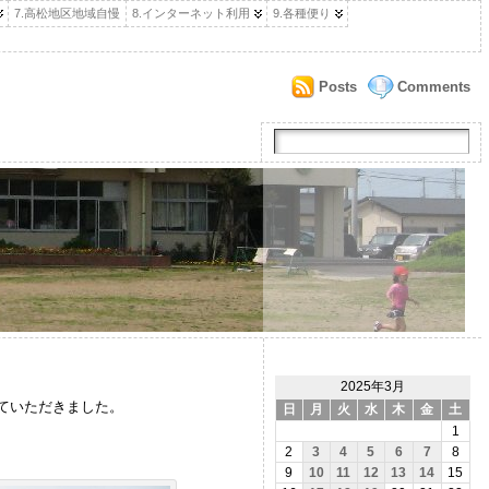
7.高松地区地域自慢
8.インターネット利用
9.各種便り
Posts
Comments
2025年3月
ていただきました。
日
月
火
水
木
金
土
1
2
3
4
5
6
7
8
9
10
11
12
13
14
15