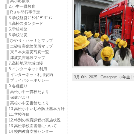
高小応援歌
2.小中一貫教育
R８年間行事予定
3.学校経営ｸﾞﾗﾝﾄﾞﾃﾞｻﾞｲﾝ
4.高松スタンダード
5.学校相談
6.学校防災
ひやり・ハッ！とマップ
土砂災害危険箇所マップ
東日本大震災写真一覧
津波災害危険マップ
7.高松地区地域自慢
8.インターネット利用
インターネット利用規約
3月 6th, 2025 | Category:
３年生
|
プライバシーポリシー
9.各種便り
高松小中一貫校だより
保健だより
高松小中図書館だより
10.高松小中いじめ防止基本方針
11.学校評価
12.特別の教育課程の実施状況
13.高松学校図書館について
14 校内教育支援センター