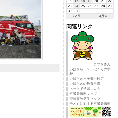
16
17
18
19
20
21
22
23
24
25
26
27
28
29
30
31
« 2月
4月 »
関連リンク
まつきさん
いばきらＴＶ ぼくらの学
校
いばらきっ子郷土検定
いばらきの教育自慢
ネットで学習しよう！
不審者情報マップ
交通事故発生マップ
子どもに対する不審者情報