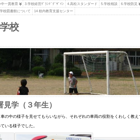
.小中一貫教育
3.学校経営ｸﾞﾗﾝﾄﾞﾃﾞｻﾞｲﾝ
4.高松スタンダード
5.学校相談
6.学校防災
高松学校図書館について
14 校内教育支援センター
学校
署見学（３年生）
。車の中の様子を見せてもらいながら、それぞれの車両の役割をくわしく教え
いている様子でした。