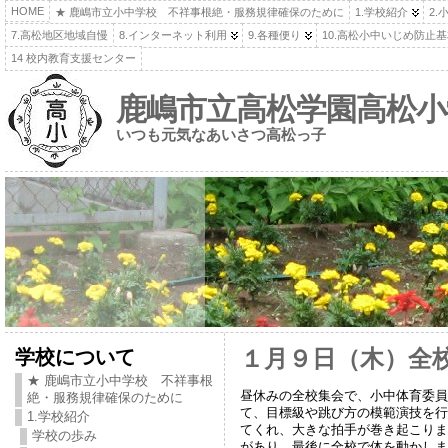
HOME
★ 鹿嶋市立小中学校 不祥事根絶・服務規律確保のために
1.学校紹介
2.
7.高松地区地域自慢
8.インターネット利用
9.各種便り
10.高松小中いじめ防止
14 校内教育支援センター
鹿嶋市立高松学園高松小
いつも元気なあいさつ高松っ子
学校について
１月９日（木）全
★ 鹿嶋市立小中学校 不祥事根
昼休みの全校集会で、小中体育委員
絶・服務規律確保のために
て、目標級や跳び方の模範演技を行
1.学校紹介
てくれ、大きな拍手が巻き起こりま
学校の歩み
があり、最後に全校で体を動かしま