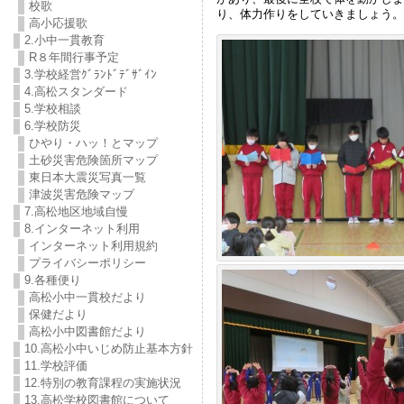
校歌
り、体力作りをしていきましょう。
高小応援歌
2.小中一貫教育
R８年間行事予定
3.学校経営ｸﾞﾗﾝﾄﾞﾃﾞｻﾞｲﾝ
4.高松スタンダード
5.学校相談
6.学校防災
ひやり・ハッ！とマップ
土砂災害危険箇所マップ
東日本大震災写真一覧
津波災害危険マップ
7.高松地区地域自慢
8.インターネット利用
インターネット利用規約
プライバシーポリシー
9.各種便り
高松小中一貫校だより
保健だより
高松小中図書館だより
10.高松小中いじめ防止基本方針
11.学校評価
12.特別の教育課程の実施状況
13.高松学校図書館について