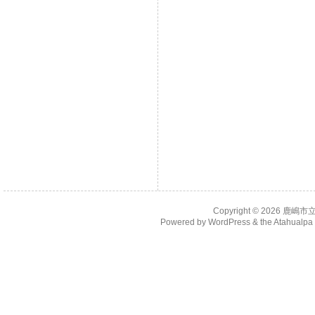
Copyright © 2026
鹿嶋市
Powered by
WordPress
& the
Atahualp