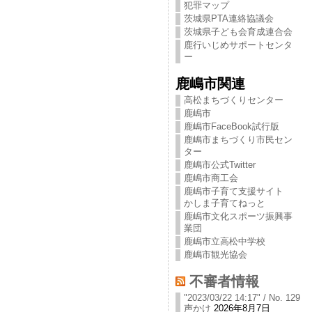
犯罪マップ
茨城県PTA連絡協議会
茨城県子ども会育成連合会
鹿行いじめサポートセンタ
ー
鹿嶋市関連
高松まちづくりセンター
鹿嶋市
鹿嶋市FaceBook試行版
鹿嶋市まちづくり市民セン
ター
鹿嶋市公式Twitter
鹿嶋市商工会
鹿嶋市子育て支援サイト
かしま子育てねっと
鹿嶋市文化スポーツ振興事
業団
鹿嶋市立高松中学校
鹿嶋市観光協会
不審者情報
"2023/03/22 14:17" / No. 129
声かけ
2026年8月7日