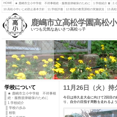
HOME
★ 鹿嶋市立小中学校 不祥事根絶・服務規律確保のために
1.学校紹介
2
10.高松小中いじめ防止基本方針
11.学校評価
12.特別の教育課程の実施状況
13.
鹿嶋市立高松学園高松小
いつも元気なあいさつ高松っ子
学校について
11月26日（火）
★ 鹿嶋市立小中学校 不祥事根
今日は持久走大会に向けて2回目
絶・服務規律確保のために
り、自分の目指す周数を走れるよ
1.学校紹介
学校の歩み
校歌