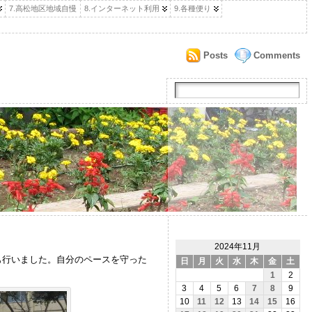
7.高松地区地域自慢
8.インターネット利用
9.各種便り
Posts
Comments
2024年11月
も行いました。自分のペースを守った
日
月
火
水
木
金
土
1
2
3
4
5
6
7
8
9
10
11
12
13
14
15
16