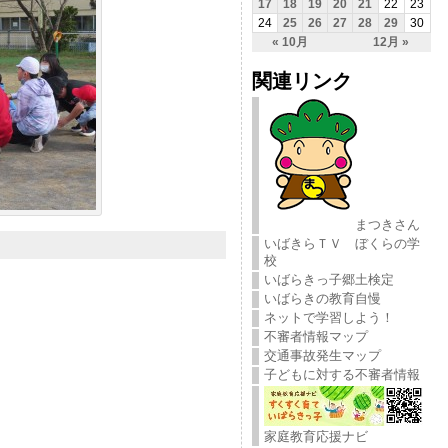
17
18
19
20
21
22
23
24
25
26
27
28
29
30
« 10月
12月 »
関連リンク
まつきさん
いばきらＴＶ ぼくらの学
校
いばらきっ子郷土検定
いばらきの教育自慢
ネットで学習しよう！
不審者情報マップ
交通事故発生マップ
子どもに対する不審者情報
家庭教育応援ナビ