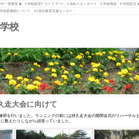
.小中一貫教育
3.学校経営ｸﾞﾗﾝﾄﾞﾃﾞｻﾞｲﾝ
4.高松スタンダード
5.学校相談
6.学校防災
高松学校図書館について
14 校内教育支援センター
学校
持久走大会に向けて
の練習を行いました。ランニングの前には持久走大会の開閉会式のリハーサル
うに数えたりしながら頑張っていました。