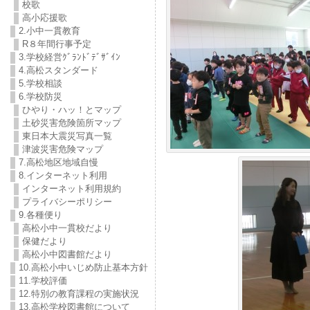
校歌
高小応援歌
2.小中一貫教育
R８年間行事予定
3.学校経営ｸﾞﾗﾝﾄﾞﾃﾞｻﾞｲﾝ
4.高松スタンダード
5.学校相談
6.学校防災
ひやり・ハッ！とマップ
土砂災害危険箇所マップ
東日本大震災写真一覧
津波災害危険マップ
7.高松地区地域自慢
8.インターネット利用
インターネット利用規約
プライバシーポリシー
9.各種便り
高松小中一貫校だより
保健だより
高松小中図書館だより
10.高松小中いじめ防止基本方針
11.学校評価
12.特別の教育課程の実施状況
13.高松学校図書館について