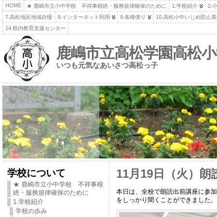
HOME
★ 鹿嶋市立小中学校 不祥事根絶・服務規律確保のために
1.学校紹介
2.
7.高松地区地域自慢
8.インターネット利用
9.各種便り
10.高松小中いじめ防止
14 校内教育支援センター
鹿嶋市立高松学園高松小
いつも元気なあいさつ高松っ子
学校について
11月19日（火）
★ 鹿嶋市立小中学校 不祥事根
本日は、全校で朗読出前講座に参加
絶・服務規律確保のために
をしっかり聞くことができました。
1.学校紹介
学校の歩み