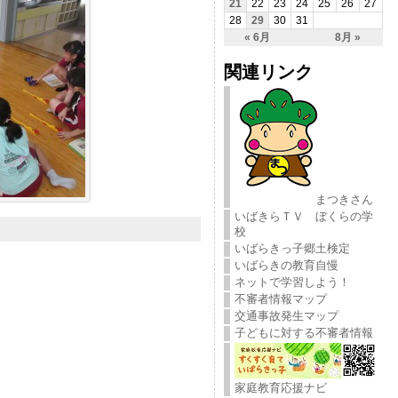
21
22
23
24
25
26
27
28
29
30
31
« 6月
8月 »
関連リンク
まつきさん
いばきらＴＶ ぼくらの学
校
いばらきっ子郷土検定
いばらきの教育自慢
ネットで学習しよう！
不審者情報マップ
交通事故発生マップ
子どもに対する不審者情報
家庭教育応援ナビ