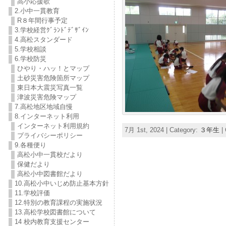
高小応援歌
2.小中一貫教育
R８年間行事予定
3.学校経営ｸﾞﾗﾝﾄﾞﾃﾞｻﾞｲﾝ
4.高松スタンダード
5.学校相談
6.学校防災
ひやり・ハッ！とマップ
土砂災害危険箇所マップ
東日本大震災写真一覧
津波災害危険マップ
7.高松地区地域自慢
8.インターネット利用
インターネット利用規約
7月 1st, 2024 | Category:
３年生
|
プライバシーポリシー
9.各種便り
高松小中一貫校だより
保健だより
高松小中図書館だより
10.高松小中いじめ防止基本方針
11.学校評価
12.特別の教育課程の実施状況
13.高松学校図書館について
14 校内教育支援センター