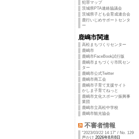
犯罪マップ
茨城県PTA連絡協議会
茨城県子ども会育成連合会
鹿行いじめサポートセンタ
ー
鹿嶋市関連
高松まちづくりセンター
鹿嶋市
鹿嶋市FaceBook試行版
鹿嶋市まちづくり市民セン
ター
鹿嶋市公式Twitter
鹿嶋市商工会
鹿嶋市子育て支援サイト
かしま子育てねっと
鹿嶋市文化スポーツ振興事
業団
鹿嶋市立高松中学校
鹿嶋市観光協会
不審者情報
"2023/03/22 14:17" / No. 129
声かけ
2026年8月8日