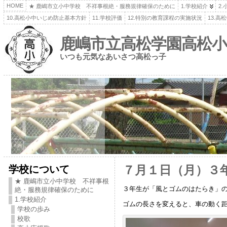
HOME
★ 鹿嶋市立小中学校 不祥事根絶・服務規律確保のために
1.学校紹介
2
10.高松小中いじめ防止基本方針
11.学校評価
12.特別の教育課程の実施状況
13.
鹿嶋市立高松学園高松小
いつも元気なあいさつ高松っ子
学校について
７月１日（月）３
★ 鹿嶋市立小中学校 不祥事根
３年生が「風とゴムのはたらき」
絶・服務規律確保のために
1.学校紹介
ゴムの長さを変えると、車の動く
学校の歩み
校歌