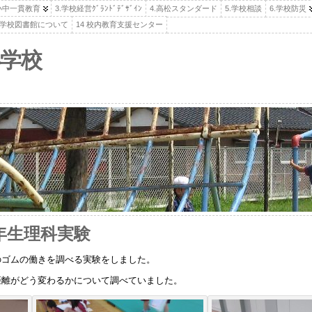
.小中一貫教育
3.学校経営ｸﾞﾗﾝﾄﾞﾃﾞｻﾞｲﾝ
4.高松スタンダード
5.学校相談
6.学校防災
高松学校図書館について
14 校内教育支援センター
学校
年生理科実験
のゴムの働きを調べる実験をしました。
距離がどう変わるかについて調べていました。