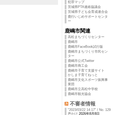
犯罪マップ
茨城県PTA連絡協議会
茨城県子ども会育成連合会
鹿行いじめサポートセンタ
ー
鹿嶋市関連
高松まちづくりセンター
鹿嶋市
鹿嶋市FaceBook試行版
鹿嶋市まちづくり市民セン
ター
鹿嶋市公式Twitter
鹿嶋市商工会
鹿嶋市子育て支援サイト
かしま子育てねっと
鹿嶋市文化スポーツ振興事
業団
鹿嶋市立高松中学校
鹿嶋市観光協会
不審者情報
"2023/03/22 14:17" / No. 129
声かけ
2026年8月8日