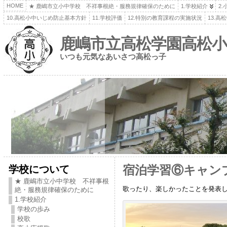
HOME
★ 鹿嶋市立小中学校 不祥事根絶・服務規律確保のために
1.学校紹介
2
10.高松小中いじめ防止基本方針
11.学校評価
12.特別の教育課程の実施状況
13.
鹿嶋市立高松学園高松小
いつも元気なあいさつ高松っ子
学校について
宿泊学習⑥キャン
★ 鹿嶋市立小中学校 不祥事根
歌ったり、楽しかったことを発表
絶・服務規律確保のために
1.学校紹介
学校の歩み
校歌