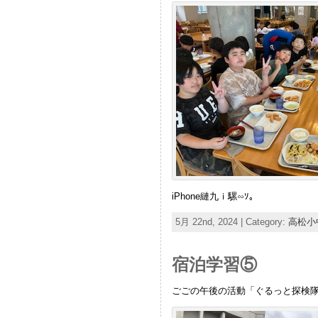
iPhone縺九ｉ騾∽ｿ｡
5月 22nd, 2024 | Category:
高松小
宿泊学習⑤
ごごの午後の活動「ぐるっと探検隊