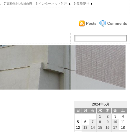
7.高松地区地域自慢
8.インターネット利用
9.各種便り
Posts
Comments
2024年5月
日
月
火
水
木
金
土
1
2
3
4
5
6
7
8
9
10
11
12
13
14
15
16
17
18