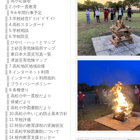
高小応援歌
2.小中一貫教育
R８年間行事予定
3.学校経営ｸﾞﾗﾝﾄﾞﾃﾞｻﾞｲﾝ
4.高松スタンダード
5.学校相談
6.学校防災
ひやり・ハッ！とマップ
土砂災害危険箇所マップ
東日本大震災写真一覧
津波災害危険マップ
7.高松地区地域自慢
8.インターネット利用
インターネット利用規約
プライバシーポリシー
9.各種便り
高松小中一貫校だより
保健だより
高松小中図書館だより
10.高松小中いじめ防止基本方針
11.学校評価
12.特別の教育課程の実施状況
13.高松学校図書館について
14 校内教育支援センター