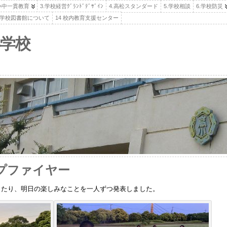
.小中一貫教育
3.学校経営ｸﾞﾗﾝﾄﾞﾃﾞｻﾞｲﾝ
4.高松スタンダード
5.学校相談
6.学校防災
高松学校図書館について
14 校内教育支援センター
学校
プファイヤー
したり、明日の楽しみなことを一人ずつ発表しました。