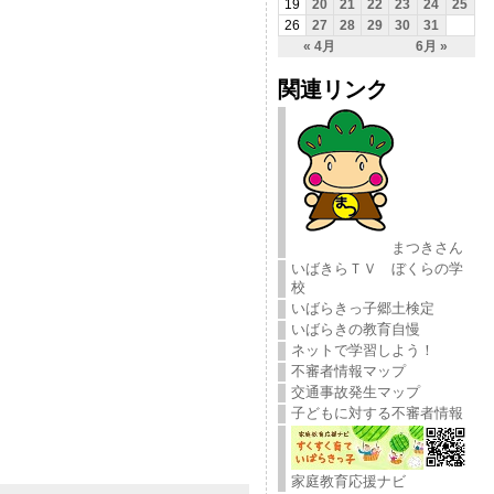
19
20
21
22
23
24
25
26
27
28
29
30
31
« 4月
6月 »
関連リンク
まつきさん
いばきらＴＶ ぼくらの学
校
いばらきっ子郷土検定
いばらきの教育自慢
ネットで学習しよう！
不審者情報マップ
交通事故発生マップ
子どもに対する不審者情報
家庭教育応援ナビ