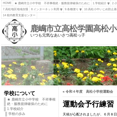
HOME
★ 鹿嶋市立小中学校 不祥事根絶・服務規律確保のために
1.学校紹介
2.
7.高松地区地域自慢
8.インターネット利用
9.各種便り
10.高松小中いじめ防止
14 校内教育支援センター
鹿嶋市立高松学園高松小
いつも元気なあいさつ高松っ子
«
令和４年度 高松小学校運動会
学校について
★ 鹿嶋市立小中学校 不祥事根
運動会予行練習
絶・服務規律確保のために
1.学校紹介
学校の歩み
天候が心配されましたが、６月８日