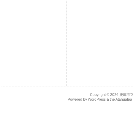
Copyright © 2026
鹿嶋市
Powered by
WordPress
& the
Atahualp