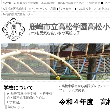
HOME
★ 鹿嶋市立小中学校 不祥事根絶・服務規律確保のために
1.学校紹介
2.
7.高松地区地域自慢
8.インターネット利用
9.各種便り
10.高松小中いじめ防止
14 校内教育支援センター
鹿嶋市立高松学園高松小
いつも元気なあいさつ高松っ子
«
高松中学生から英語プレゼンテー
学校について
フォーラムの発表
★ 鹿嶋市立小中学校 不祥事根
絶・服務規律確保のために
令和４年度 高
1.学校紹介
学校の歩み