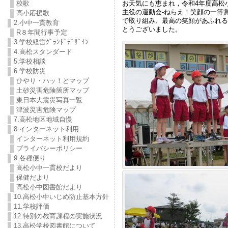
お天気にも恵まれ，令和4年度高松
校歌
主役の運動会-ねらえ！笑顔の一等
高小応援歌
で取り組み、最高の笑顔があふれる
2.小中一貫教育
とうございました。
R８年間行事予定
3.学校経営ｸﾞﾗﾝﾄﾞﾃﾞｻﾞｲﾝ
4.高松スタンダード
5.学校相談
6.学校防災
ひやり・ハッ！とマップ
土砂災害危険箇所マップ
東日本大震災写真一覧
津波災害危険マップ
7.高松地区地域自慢
8.インターネット利用
インターネット利用規約
プライバシーポリシー
9.各種便り
高松小中一貫校だより
保健だより
高松小中図書館だより
10.高松小中いじめ防止基本方針
11.学校評価
12.特別の教育課程の実施状況
13.高松学校図書館について