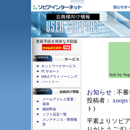
安心サポ
更新手続き簡単な月額版
ネットワークサービス
PCサポート
Ads by Sop
M&Aアウトソーシング
パートナー
お知らせ
: 不
投稿者：
xoops
メールアドレス変更・
追加
ト
)
接続料金
ソフト設定一覧
平素よりソピ
メンテナンス・障害報
告
りがとうござ