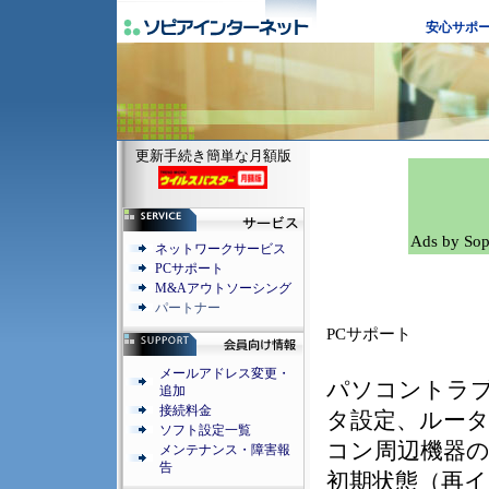
安心サポ
更新手続き簡単な月額版
Ads by Sop
ネットワークサービス
PCサポート
M&Aアウトソーシング
パートナー
PCサポート
メールアドレス変更・
パソコントラブ
追加
接続料金
タ設定、ルータ
ソフト設定一覧
コン周辺機器
メンテナンス・障害報
告
初期状態（再