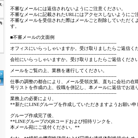
不審なメールには返信されないようにご注意ください。
不審なメールに記載されたURLにはアクセスしないようにご
不審なメールを受信された際はメールごと削除していただく
す。
■不審メールの文面例
---------------------------------------------------------------------
オフィスにいらっしゃいますか。受け取りましたらご返信く
---------------------------------------------------------------------
会社にいらっしゃいますか。受け取りましたらご返信くださ
---------------------------------------------------------------------
メールをご覧の上、業務を遂行してください。
---------------------------------------------------------------------
仕事の調整の都合により、メール受領次第、直ちに会社の在
号リストを作成の上、役職を併記し、本メールに返信でお送
---------------------------------------------------------------------
業務上の必要により、
**新たにLINEグループを作成していただきますようお願い申
グループ作成完了後、
**LINEグループのQRコードおよび招待リンクを、
本メール宛にご送付ください。**