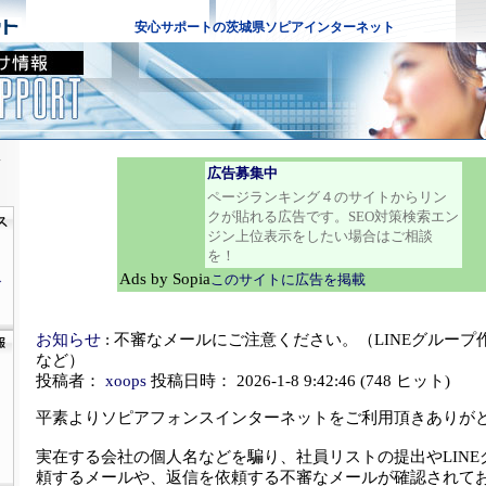
安心サポートの茨城県ソピアインターネット
版
広告募集中
ページランキング４のサイトからリン
クが貼れる広告です。SEO対策検索エン
ジン上位表示をしたい場合はご相談
を！
Ads by Sopia
このサイトに広告を掲載
グ
お知らせ
: 不審なメールにご注意ください。（LINEグルー
など）
投稿者：
xoops
投稿日時： 2026-1-8 9:42:46
(
748 ヒット
)
平素よりソピアフォンスインターネットをご利用頂きありが
実在する会社の個人名などを騙り、社員リストの提出やLINE
頼するメールや、返信を依頼する不審なメールが確認されて