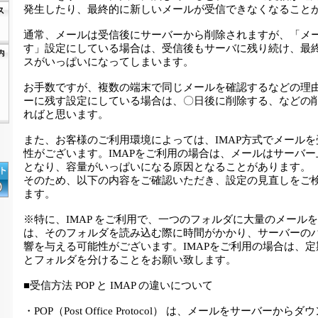
発生したり、最終的に新しいメールが受信できなくなること
通常、メールは受信後にサーバーから削除されますが、「メ
す」設定にしている場合は、受信後もサーバに残り続け、最
スがいっぱいになってしまいます。
お手数ですが、複数の端末で同じメールを確認するなどの理
ーに残す設定にしている場合は、〇日後に削除する、などの
ればと思います。
また、お客様のご利用環境によっては、IMAP方式でメール
性がございます。IMAPをご利用の場合は、メールはサーバ
となり、容量がいっぱいになる原因となることがあります。
そのため、以下の内容をご確認いただき、設定の見直しをご
ます。
※特に、IMAP をご利用で、一つのフォルダに大量のメール
は、そのフォルダを読み込む際に時間がかかり、サーバーの
響を与える可能性がございます。IMAPをご利用の場合は、
とフォルダを分けることをお願い致します。
■受信方法 POP と IMAP の違いについて
・POP（Post Office Protocol） は、メールをサーバーか