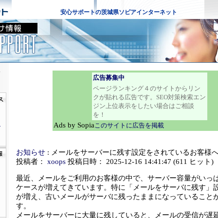
安心サポートの茨城県ソピアインターネット
版
広告募集中
ページランキング４のサイトからリン
クが貼れる広告です。SEO対策検索エン
ジン上位表示をしたい場合はご相談
を！
Ads by Sopia
このサイトに広告を掲載
グ
お知らせ
: メールをサーバーに残す設定をされているお客様
投稿者：
xoops
投稿日時： 2025-12-16 14:41:47
(
611 ヒット
)
最近、メールをご利用のお客様の中で、サーバー容量がいっ
ケースが増えてきています。特に「メールをサーバに残す」
が増え、古いメールがサーバに残ったままになっていること
す。
メールをサーバーに大量に残していると、メールの受信が遅