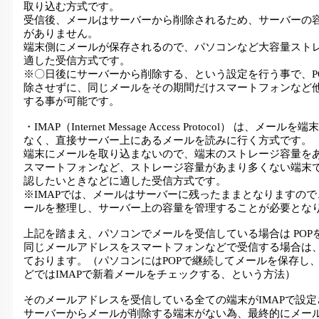
取り込む方式です。
受信後、メールはサーバーから削除されるため、サーバーの
がありません。
端末側にメールが保存されるので、パソコンなど大容量スト
適した受信方式です。
※〇日後にサーバーから削除する、という設定を行う事で、P
除させずに、同じメールをその期間だけスマートフォンなど
する事が可能です。
・IMAP（Internet Message Access Protocol） は、メ
なく、直接サーバー上にあるメールを読みに行く方式です。
端末にメールを取り込まないので、端末のストレージ容量を
スマートフォンなど、ストレージ容量があまり多くない端末
認したいときなどに適した受信方式です。
※IMAPでは、メールはサーバーに残ったままとなりますの
ールを整理し、サーバー上の容量を管理することが必要とな
上記を踏まえ、パソコンでメールを受信している場合は POP
同じメールアドレスをスマートフォンなどで受信する場合は、
ております。（パソコンにはPOPで継続してメールを保存し
どではIMAPで新着メールをチェックする、という方法）
そのメールアドレスを受信している全ての端末がIMAPで設
サーバーからメールが削除する端末がない為、最終的にメー