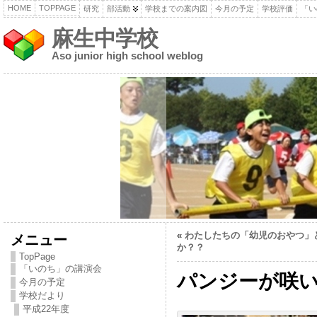
HOME
TOPPAGE
研究
部活動
学校までの案内図
今月の予定
学校評価
「い
麻生中学校
Aso junior high school weblog
«
わたしたちの「幼児のおやつ」
メニュー
か？？
TopPage
「いのち」の講演会
パンジーが咲
今月の予定
学校だより
平成22年度