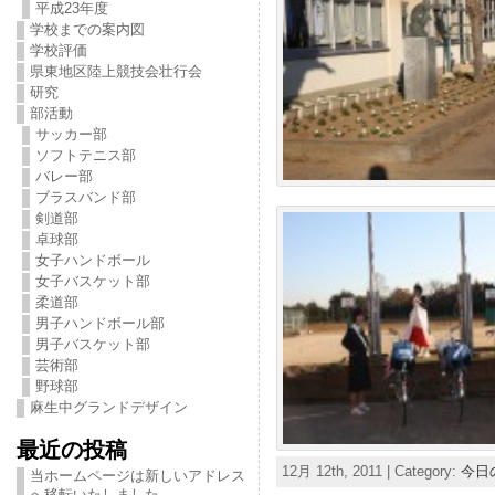
平成23年度
学校までの案内図
学校評価
県東地区陸上競技会壮行会
研究
部活動
サッカー部
ソフトテニス部
バレー部
ブラスバンド部
剣道部
卓球部
女子ハンドボール
女子バスケット部
柔道部
男子ハンドボール部
男子バスケット部
芸術部
野球部
麻生中グランドデザイン
最近の投稿
12月 12th, 2011 | Category:
今日
当ホームページは新しいアドレス
へ移転いたしました。