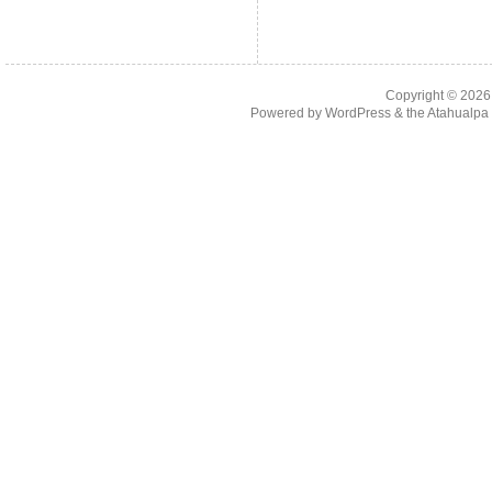
Copyright © 202
Powered by
WordPress
& the
Atahualp