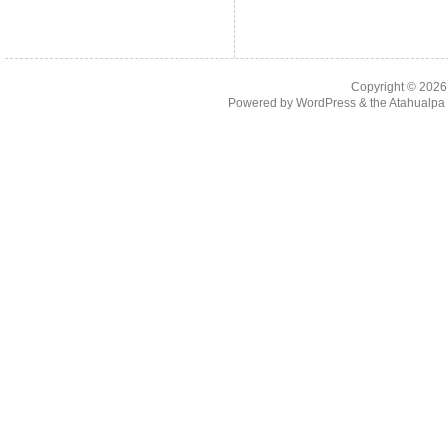
Copyright © 202
Powered by
WordPress
& the
Atahualp