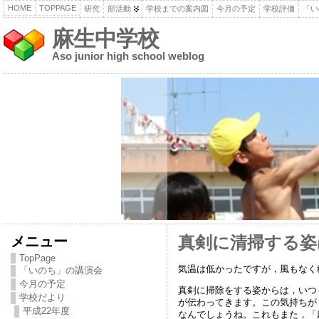
HOME
TOPPAGE
研究
部活動
学校までの案内図
今月の予定
学校評価
「い
麻生中学校
Aso junior high school weblog
メニュー
真剣に清掃する姿
TopPage
気温は低かったですが，風もなく
「いのち」の講演会
今月の予定
真剣に掃除をする姿からは，いつ
学校だより
が伝わってきます。この気持ちが
平成22年度
なんでしょうね。これもまた，「