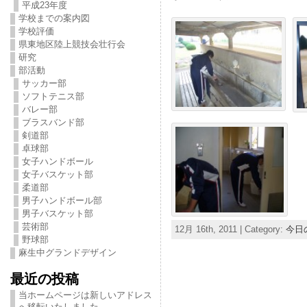
平成23年度
学校までの案内図
学校評価
県東地区陸上競技会壮行会
研究
部活動
サッカー部
ソフトテニス部
バレー部
ブラスバンド部
剣道部
卓球部
女子ハンドボール
女子バスケット部
柔道部
男子ハンドボール部
男子バスケット部
芸術部
12月 16th, 2011 | Category:
今日
野球部
麻生中グランドデザイン
最近の投稿
当ホームページは新しいアドレス
へ移転いたしました。