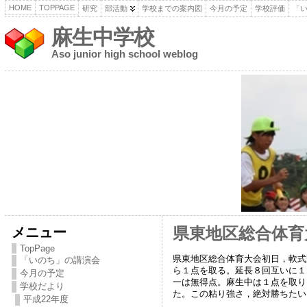
HOME
TOPPAGE
研究
部活動
学校までの案内図
今月の予定
学校評価
「
麻生中学校
Aso junior high school weblog
メニュー
県東地区総合体育
TopPage
県東地区総合体育大会初日，軟式
「いのち」の講演会
ら１点を取る。延長８回互いに１
今月の予定
一は無得点。麻生中は１点を取り
学校だより
た。この粘り強さ，絶対勝ちたい
平成22年度