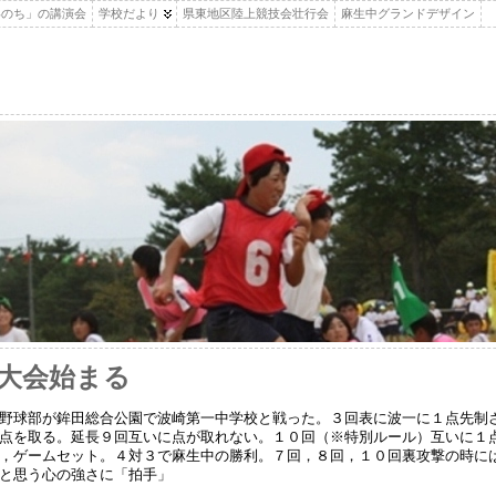
いのち」の講演会
学校だより
県東地区陸上競技会壮行会
麻生中グランドデザイン
大会始まる
野球部が鉾田総合公園で波崎第一中学校と戦った。３回表に波一に１点先制さ
点を取る。延長９回互いに点が取れない。１０回（※特別ルール）互いに１
，ゲームセット。４対３で麻生中の勝利。７回，８回，１０回裏攻撃の時に
と思う心の強さに「拍手」