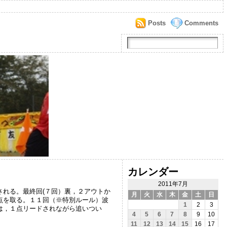
Posts
Comments
カレンダー
2011年7月
れる。最終回(７回）裏，２アウトか
月
火
水
木
金
土
日
点を取る。１１回（※特別ルール）波
1
2
3
は，１点リードされながら追いつい
4
5
6
7
8
9
10
11
12
13
14
15
16
17