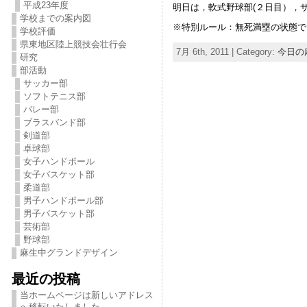
平成23年度
明日は，軟式野球部(２日目），
学校までの案内図
※特別ルール：無死満塁の状態で
学校評価
県東地区陸上競技会壮行会
7月 6th, 2011 | Category:
今日の
研究
部活動
サッカー部
ソフトテニス部
バレー部
ブラスバンド部
剣道部
卓球部
女子ハンドボール
女子バスケット部
柔道部
男子ハンドボール部
男子バスケット部
芸術部
野球部
麻生中グランドデザイン
最近の投稿
当ホームページは新しいアドレス
へ移転いたしました。