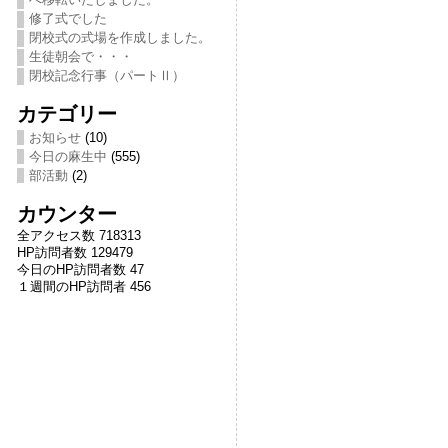
修了式でした
閉校式の式場を作成しました。
生徒朝会で・・・
閉校記念行事（パートⅡ）
カテゴリー
お知らせ
(10)
今日の麻生中
(555)
部活動
(2)
カウンター
全アクセス数 718313
HP訪問者数 129479
今日のHP訪問者数 47
１週間のHP訪問者 456