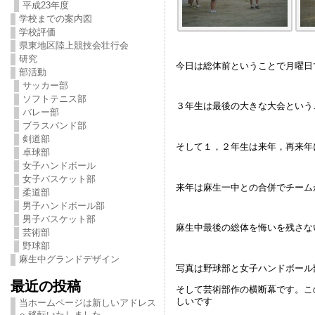
平成23年度
学校までの案内図
学校評価
県東地区陸上競技会壮行会
研究
今日は総体前ということで月曜日
部活動
サッカー部
ソフトテニス部
３年生は最後の大きな大会という
バレー部
ブラスバンド部
剣道部
そして１，２年生は来年，再来年
卓球部
女子ハンドボール
女子バスケット部
来年は麻生一中との合併でチーム
柔道部
男子ハンドボール部
男子バスケット部
麻生中最後の総体を悔いを残さな
芸術部
野球部
麻生中グランドデザイン
写真は野球部と女子ハンドボール
最近の投稿
そして芸術部作の横断幕です。こ
しいです
当ホームページは新しいアドレス
へ移転いたしました。