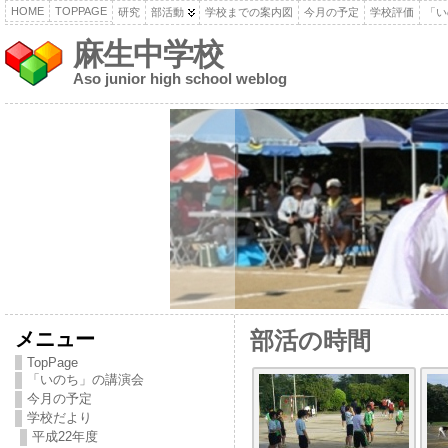
HOME
TOPPAGE
研究
部活動
学校までの案内図
今月の予定
学校評価
「い
麻生中学校
Aso junior high school weblog
メニュー
部活の時間
TopPage
「いのち」の講演会
今月の予定
学校だより
平成22年度