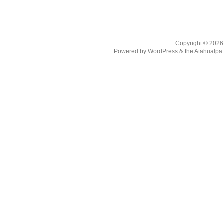
Copyright © 202
Powered by
WordPress
& the
Atahualp