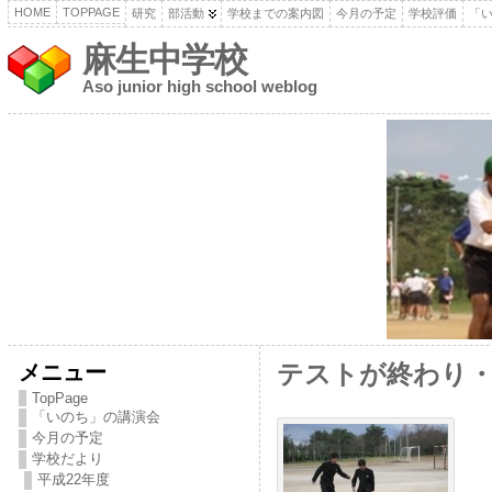
HOME
TOPPAGE
研究
部活動
学校までの案内図
今月の予定
学校評価
「
麻生中学校
Aso junior high school weblog
メニュー
テストが終わり
TopPage
「いのち」の講演会
今月の予定
学校だより
平成22年度