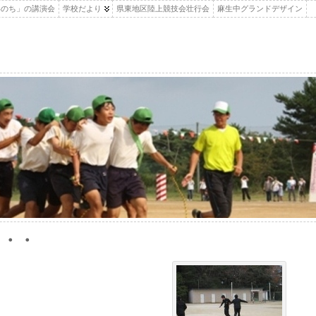
いのち」の講演会
学校だより
県東地区陸上競技会壮行会
麻生中グランドデザイン
・・・