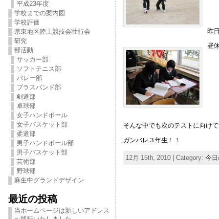
平成23年度
学校までの案内図
学校評価
昨
県東地区陸上競技会壮行会
研究
昼
部活動
サッカー部
ソフトテニス部
バレー部
ブラスバンド部
剣道部
卓球部
女子ハンドボール
女子バスケット部
そんな中でも次のテストに向けて
柔道部
ガンバレ３年生！！
男子ハンドボール部
男子バスケット部
12月 15th, 2010 | Category:
今日
芸術部
野球部
麻生中グランドデザイン
最近の投稿
当ホームページは新しいアドレス
へ移転いたしました。