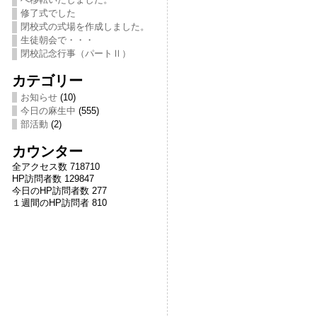
修了式でした
閉校式の式場を作成しました。
生徒朝会で・・・
閉校記念行事（パートⅡ）
カテゴリー
お知らせ
(10)
今日の麻生中
(555)
部活動
(2)
カウンター
全アクセス数 718710
HP訪問者数 129847
今日のHP訪問者数 277
１週間のHP訪問者 810