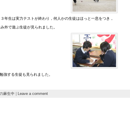
日３年生は実力テストが終わり，何人かの生徒はほっと一息をつき，
休み外で遊ぶ生徒が見られました。
勉強する生徒も見られました。
の麻生中
|
Leave a comment