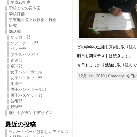
平成23年度
学校までの案内図
学校評価
県東地区陸上競技会壮行会
研究
部活動
サッカー部
ソフトテニス部
どの学年の生徒も真剣に取り組ん
バレー部
ブラスバンド部
明日も期末テストは続きます。
剣道部
今日もしっかり勉強に取り組んで
卓球部
女子ハンドボール
12月 1st, 2010 | Category:
今日
女子バスケット部
柔道部
男子ハンドボール部
男子バスケット部
芸術部
野球部
麻生中グランドデザイン
最近の投稿
当ホームページは新しいアドレス
へ移転いたしました。