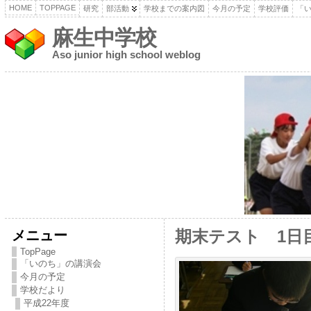
HOME
TOPPAGE
研究
部活動
学校までの案内図
今月の予定
学校評価
「
麻生中学校
Aso junior high school weblog
メニュー
期末テスト 1
TopPage
「いのち」の講演会
今月の予定
学校だより
平成22年度