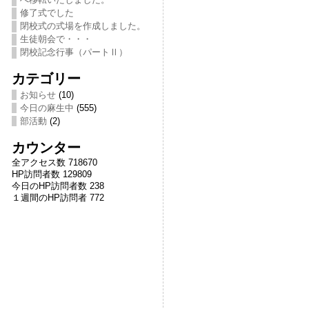
修了式でした
閉校式の式場を作成しました。
生徒朝会で・・・
閉校記念行事（パートⅡ）
カテゴリー
お知らせ
(10)
今日の麻生中
(555)
部活動
(2)
カウンター
全アクセス数 718670
HP訪問者数 129809
今日のHP訪問者数 238
１週間のHP訪問者 772