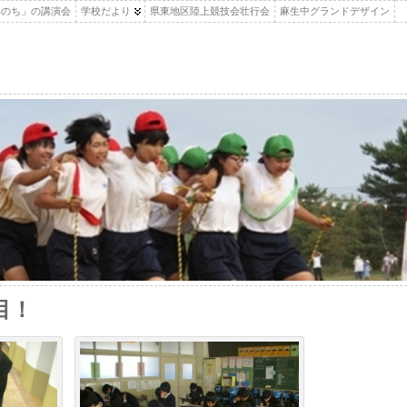
いのち」の講演会
学校だより
県東地区陸上競技会壮行会
麻生中グランドデザイン
日目！