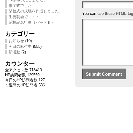
修了式でした
閉校式の式場を作成しました。
You can use
these HTML ta
生徒朝会で・・・
閉校記念行事（パートⅡ）
カテゴリー
お知らせ
(10)
今日の麻生中
(555)
部活動
(2)
カウンター
全アクセス数 718410
HP訪問者数 129559
今日のHP訪問者数 127
１週間のHP訪問者 536