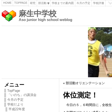
HOME
TOPPAGE
研究
部活動
学校までの案内図
今月の予定
学校評価
「
麻生中学校
Aso junior high school weblog
«
部活動オリエンテーション
メニュー
TopPage
体位測定！
「いのち」の講演会
今月の予定
学校だより
今日の５，６時間目に，全校生
平成22年度