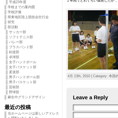
１年間でどれくらい成長したか，
平成23年度
学校までの案内図
学校評価
県東地区陸上競技会壮行会
研究
部活動
サッカー部
ソフトテニス部
バレー部
ブラスバンド部
剣道部
卓球部
女子ハンドボール
女子バスケット部
柔道部
4月 13th, 2010 | Category:
今日
男子ハンドボール部
男子バスケット部
芸術部
野球部
Leave a Reply
麻生中グランドデザイン
最近の投稿
当ホームページは新しいアドレス
へ移転いたしました。