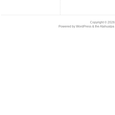
Copyright © 202
Powered by
WordPress
& the
Atahualp