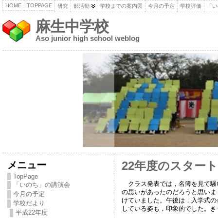
HOME
TOPPAGE
研究
部活動
学校までの案内図
今月の予定
学校評価
「い
麻生中学校
Aso junior high school weblog
メニュー
22年度のスタート
TopPage
クラス発表では，名簿を見て騒
「いのち」の講演会
の思いがあったのだろうと思いま
今月の予定
けていました。午後は，入学式の
学校だより
している姿も，印象的でした。
平成22年度