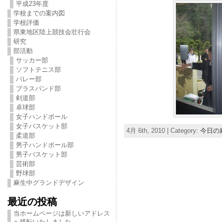
平成23年度
学校までの案内図
学校評価
県東地区陸上競技会壮行会
研究
部活動
サッカー部
ソフトテニス部
バレー部
ブラスバンド部
剣道部
卓球部
女子ハンドボール
女子バスケット部
4月 6th, 2010 | Category:
今日の
柔道部
男子ハンドボール部
男子バスケット部
芸術部
野球部
麻生中グランドデザイン
最近の投稿
当ホームページは新しいアドレス
へ移転いたしました。