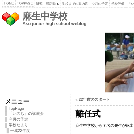
HOME
TOPPAGE
研究
部活動
学校までの案内図
今月の予定
学校評価
「
麻生中学校
Aso junior high school weblog
«
22年度のスタート
メニュー
TopPage
離任式
「いのち」の講演会
今月の予定
学校だより
麻生中学校から７名の先生が転出
平成22年度