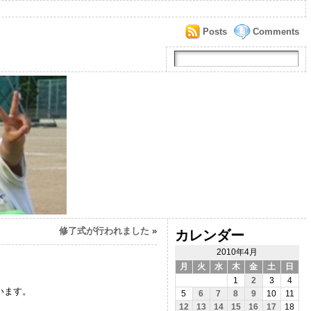
Posts
Comments
修了式が行われました
»
カレンダー
2010年4月
月
火
水
木
金
土
日
1
2
3
4
います。
5
6
7
8
9
10
11
12
13
14
15
16
17
18