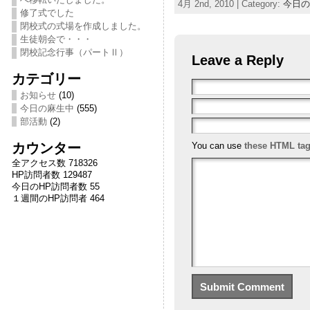
4月 2nd, 2010 | Category:
今日の
修了式でした
閉校式の式場を作成しました。
生徒朝会で・・・
閉校記念行事（パートⅡ）
Leave a Reply
カテゴリー
お知らせ
(10)
今日の麻生中
(555)
部活動
(2)
カウンター
You can use
these HTML ta
全アクセス数 718326
HP訪問者数 129487
今日のHP訪問者数 55
１週間のHP訪問者 464