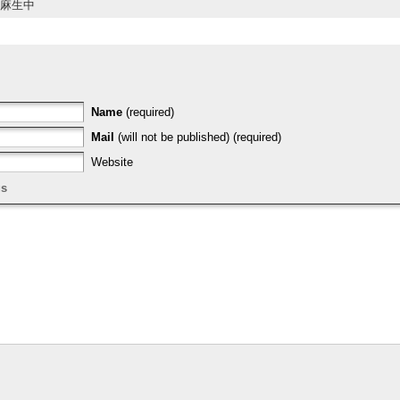
麻生中
Name
(required)
Mail
(will not be published) (required)
Website
gs