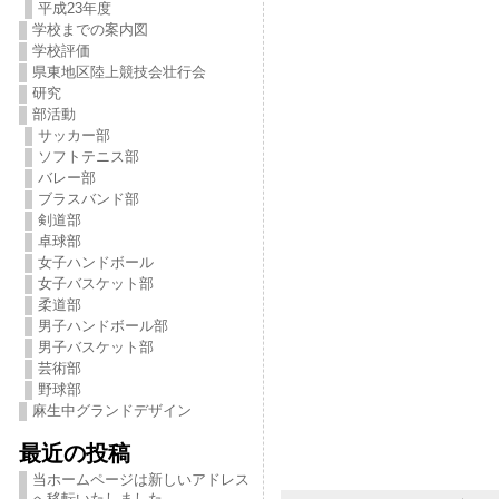
平成23年度
学校までの案内図
学校評価
県東地区陸上競技会壮行会
研究
部活動
サッカー部
ソフトテニス部
バレー部
ブラスバンド部
剣道部
卓球部
女子ハンドボール
女子バスケット部
柔道部
男子ハンドボール部
男子バスケット部
芸術部
野球部
麻生中グランドデザイン
最近の投稿
当ホームページは新しいアドレス
へ移転いたしました。