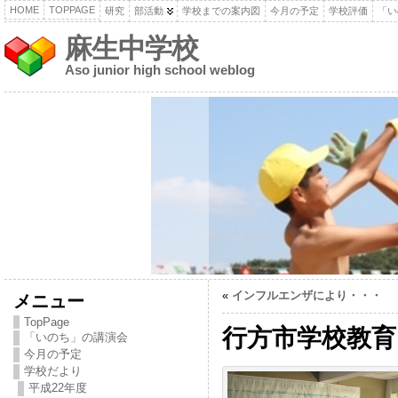
HOME
TOPPAGE
研究
部活動
学校までの案内図
今月の予定
学校評価
「い
麻生中学校
Aso junior high school weblog
«
インフルエンザにより・・・
メニュー
TopPage
行方市学校教育
「いのち」の講演会
今月の予定
学校だより
平成22年度