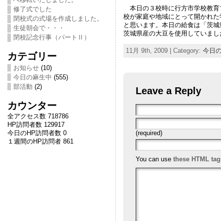
本日の３校時に行方市学校教育
修了式でした
校が家庭や地域にとって開かれた
閉校式の式場を作成しました。
と思います。本日の給食は「茨城
生徒朝会で・・・
茨城県産の大豆を使用していまし
閉校記念行事（パートⅡ）
11月 9th, 2009 | Category:
今日
カテゴリー
お知らせ
(10)
今日の麻生中
(555)
部活動
(2)
Leave a Reply
カウンター
全アクセス数 718786
HP訪問者数 129917
今日のHP訪問者数 0
(required)
１週間のHP訪問者 861
You can use
these HTML tag