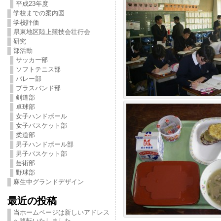
平成23年度
学校までの案内図
学校評価
県東地区陸上競技会壮行会
研究
部活動
サッカー部
ソフトテニス部
バレー部
ブラスバンド部
剣道部
卓球部
女子ハンドボール
女子バスケット部
柔道部
男子ハンドボール部
男子バスケット部
芸術部
野球部
麻生中グランドデザイン
最近の投稿
当ホームページは新しいアドレス
へ移転いたしました。