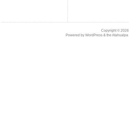
Copyright © 202
Powered by
WordPress
& the
Atahualp