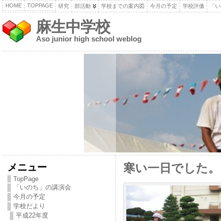
HOME
TOPPAGE
研究
部活動
学校までの案内図
今月の予定
学校評価
「い
麻生中学校
Aso junior high school weblog
メニュー
寒い一日でした。
TopPage
「いのち」の講演会
今月の予定
学校だより
平成22年度