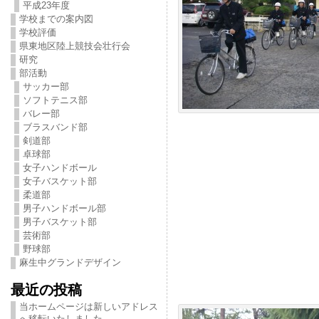
平成23年度
学校までの案内図
学校評価
県東地区陸上競技会壮行会
研究
部活動
サッカー部
ソフトテニス部
バレー部
ブラスバンド部
剣道部
卓球部
女子ハンドボール
女子バスケット部
柔道部
男子ハンドボール部
男子バスケット部
芸術部
野球部
麻生中グランドデザイン
最近の投稿
当ホームページは新しいアドレス
へ移転いたしました。