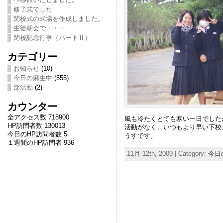
修了式でした
閉校式の式場を作成しました。
生徒朝会で・・・
閉校記念行事（パートⅡ）
カテゴリー
お知らせ
(10)
今日の麻生中
(555)
部活動
(2)
カウンター
全アクセス数 718900
風も冷たくとても寒い一日でした
HP訪問者数 130013
活動がなく、いつもより早い下校
今日のHP訪問者数 5
うすです。
１週間のHP訪問者 936
11月 12th, 2009 | Category:
今日