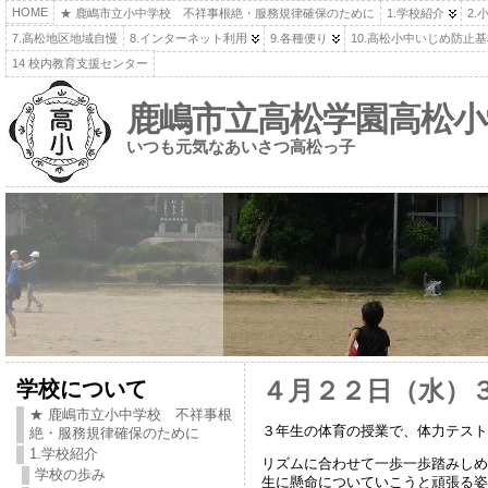
HOME
★ 鹿嶋市立小中学校 不祥事根絶・服務規律確保のために
1.学校紹介
2.
7.高松地区地域自慢
8.インターネット利用
9.各種便り
10.高松小中いじめ防止
14 校内教育支援センター
鹿嶋市立高松学園高松小
いつも元気なあいさつ高松っ子
学校について
４月２２日（水）
★ 鹿嶋市立小中学校 不祥事根
３年生の体育の授業で、体力テスト
絶・服務規律確保のために
1.学校紹介
リズムに合わせて一歩一歩踏みしめ
学校の歩み
生に懸命についていこうと頑張る姿