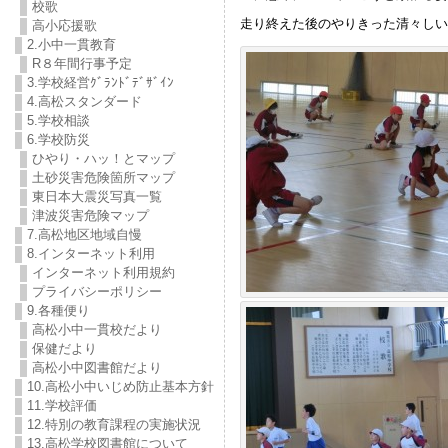
校歌
走り終えた後のやりきった清々しい
高小応援歌
2.小中一貫教育
R８年間行事予定
3.学校経営ｸﾞﾗﾝﾄﾞﾃﾞｻﾞｲﾝ
4.高松スタンダード
5.学校相談
6.学校防災
ひやり・ハッ！とマップ
土砂災害危険箇所マップ
東日本大震災写真一覧
津波災害危険マップ
7.高松地区地域自慢
8.インターネット利用
インターネット利用規約
プライバシーポリシー
9.各種便り
高松小中一貫校だより
保健だより
高松小中図書館だより
10.高松小中いじめ防止基本方針
11.学校評価
12.特別の教育課程の実施状況
13.高松学校図書館について