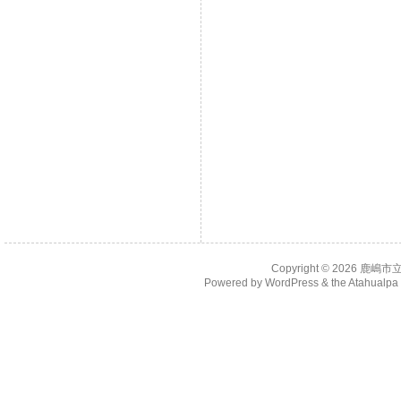
Copyright © 2026
鹿嶋市
Powered by
WordPress
& the
Atahualp