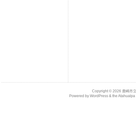
Copyright © 2026
鹿嶋市
Powered by
WordPress
& the
Atahualp