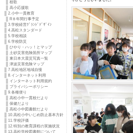
校歌
高小応援歌
2.小中一貫教育
R８年間行事予定
3.学校経営ｸﾞﾗﾝﾄﾞﾃﾞｻﾞｲﾝ
4.高松スタンダード
5.学校相談
6.学校防災
ひやり・ハッ！とマップ
土砂災害危険箇所マップ
東日本大震災写真一覧
津波災害危険マップ
7.高松地区地域自慢
8.インターネット利用
インターネット利用規約
プライバシーポリシー
9.各種便り
高松小中一貫校だより
保健だより
高松小中図書館だより
10.高松小中いじめ防止基本方針
11.学校評価
12.特別の教育課程の実施状況
13.高松学校図書館について