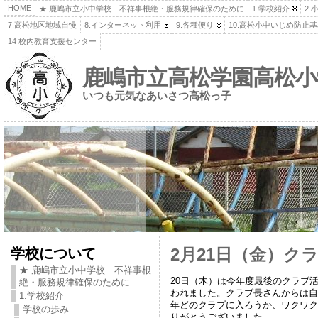
HOME
★ 鹿嶋市立小中学校 不祥事根絶・服務規律確保のために
1.学校紹介
2.
7.高松地区地域自慢
8.インターネット利用
9.各種便り
10.高松小中いじめ防止
14 校内教育支援センター
鹿嶋市立高松学園高松小
いつも元気なあいさつ高松っ子
学校について
2月21日（金）ク
★ 鹿嶋市立小中学校 不祥事根
20日（木）は今年度最後のクラブ
絶・服務規律確保のために
われました。クラブ長さんからは自
1.学校紹介
年どのクラブに入ろうか、ワクワク
学校の歩み
りがとうございました。