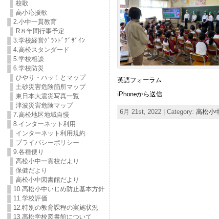
校歌
高小応援歌
2.小中一貫教育
R８年間行事予定
3.学校経営ｸﾞﾗﾝﾄﾞﾃﾞｻﾞｲﾝ
4.高松スタンダード
5.学校相談
6.学校防災
ひやり・ハッ！とマップ
英語フォーラム
土砂災害危険箇所マップ
iPhoneから送信
東日本大震災写真一覧
津波災害危険マップ
6月 21st, 2022 | Category:
高松小
7.高松地区地域自慢
8.インターネット利用
インターネット利用規約
プライバシーポリシー
9.各種便り
高松小中一貫校だより
保健だより
高松小中図書館だより
10.高松小中いじめ防止基本方針
11.学校評価
12.特別の教育課程の実施状況
13.高松学校図書館について