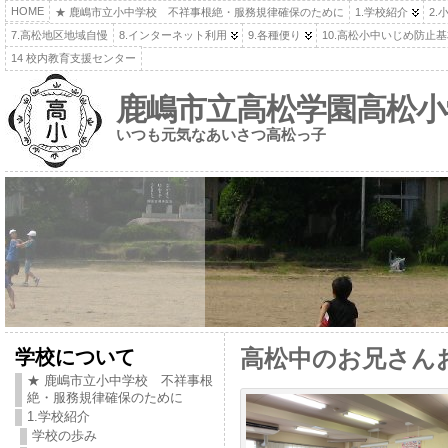
HOME
★ 鹿嶋市立小中学校 不祥事根絶・服務規律確保のために
1.学校紹介
2.
7.高松地区地域自慢
8.インターネット利用
9.各種便り
10.高松小中いじめ防止
14 校内教育支援センター
鹿嶋市立高松学園高松小
いつも元気なあいさつ高松っ子
学校について
高松中のお兄さん
★ 鹿嶋市立小中学校 不祥事根
絶・服務規律確保のために
1.学校紹介
学校の歩み