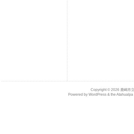
Copyright © 2026
鹿嶋市
Powered by
WordPress
& the
Atahualp