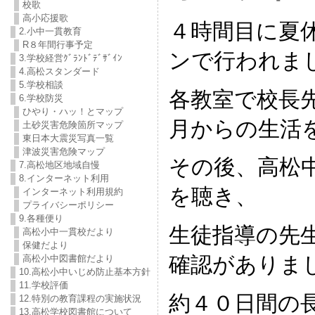
校歌
高小応援歌
４時間目に夏
2.小中一貫教育
R８年間行事予定
ンで行われま
3.学校経営ｸﾞﾗﾝﾄﾞﾃﾞｻﾞｲﾝ
4.高松スタンダード
5.学校相談
各教室で校長
6.学校防災
ひやり・ハッ！とマップ
月からの生活
土砂災害危険箇所マップ
東日本大震災写真一覧
津波災害危険マップ
その後、高松
7.高松地区地域自慢
8.インターネット利用
を聴き、
インターネット利用規約
プライバシーポリシー
9.各種便り
生徒指導の先
高松小中一貫校だより
保健だより
確認がありま
高松小中図書館だより
10.高松小中いじめ防止基本方針
11.学校評価
約４０日間の
12.特別の教育課程の実施状況
13.高松学校図書館について