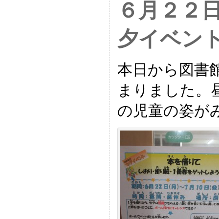
６月２２
夕イベン
本日から図書
まりました。
の児童の姿が