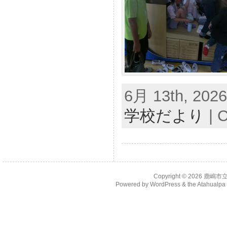
6月 13th, 2026
学校だより
|
C
Copyright © 2026
鹿嶋市
Powered by
WordPress
& the
Atahualp