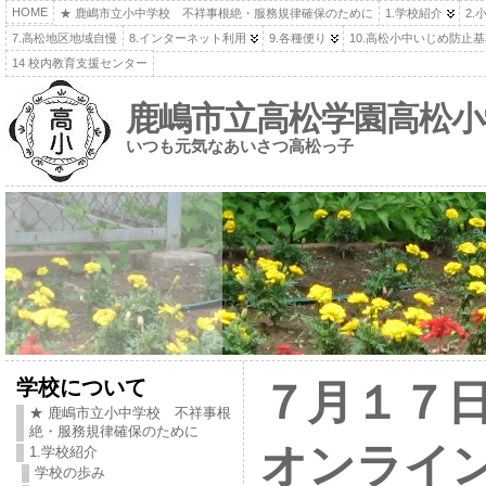
HOME
★ 鹿嶋市立小中学校 不祥事根絶・服務規律確保のために
1.学校紹介
2.
7.高松地区地域自慢
8.インターネット利用
9.各種便り
10.高松小中いじめ防止
14 校内教育支援センター
鹿嶋市立高松学園高松小
いつも元気なあいさつ高松っ子
学校について
７月１７
★ 鹿嶋市立小中学校 不祥事根
絶・服務規律確保のために
オンライ
1.学校紹介
学校の歩み