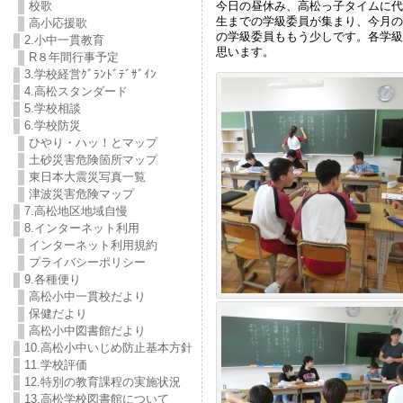
今日の昼休み、高松っ子タイムに代
校歌
生までの学級委員が集まり、今月の
高小応援歌
の学級委員ももう少しです。各学級
2.小中一貫教育
思います。
R８年間行事予定
3.学校経営ｸﾞﾗﾝﾄﾞﾃﾞｻﾞｲﾝ
4.高松スタンダード
5.学校相談
6.学校防災
ひやり・ハッ！とマップ
土砂災害危険箇所マップ
東日本大震災写真一覧
津波災害危険マップ
7.高松地区地域自慢
8.インターネット利用
インターネット利用規約
プライバシーポリシー
9.各種便り
高松小中一貫校だより
保健だより
高松小中図書館だより
10.高松小中いじめ防止基本方針
11.学校評価
12.特別の教育課程の実施状況
13.高松学校図書館について