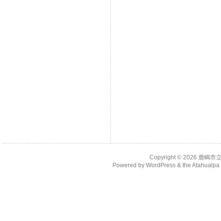
Copyright © 2026
鹿嶋市
Powered by
WordPress
& the
Atahualp