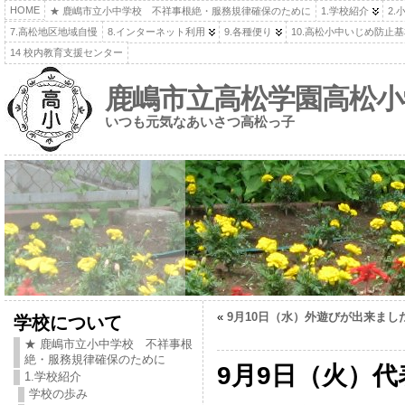
HOME
★ 鹿嶋市立小中学校 不祥事根絶・服務規律確保のために
1.学校紹介
2.
7.高松地区地域自慢
8.インターネット利用
9.各種便り
10.高松小中いじめ防止
14 校内教育支援センター
鹿嶋市立高松学園高松小
いつも元気なあいさつ高松っ子
«
9月10日（水）外遊びが出来まし
学校について
★ 鹿嶋市立小中学校 不祥事根
絶・服務規律確保のために
9月9日（火）代
1.学校紹介
学校の歩み