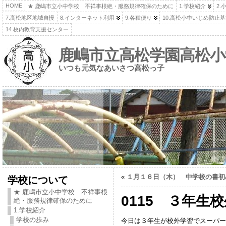
HOME
★ 鹿嶋市立小中学校 不祥事根絶・服務規律確保のために
1.学校紹介
2.
7.高松地区地域自慢
8.インターネット利用
9.各種便り
10.高松小中いじめ防止
14 校内教育支援センター
鹿嶋市立高松学園高松小
いつも元気なあいさつ高松っ子
«
１月１６日（木） 中学校の書初
学校について
★ 鹿嶋市立小中学校 不祥事根
0115 ３年生
絶・服務規律確保のために
1.学校紹介
学校の歩み
今日は３年生が校外学習でスーパー