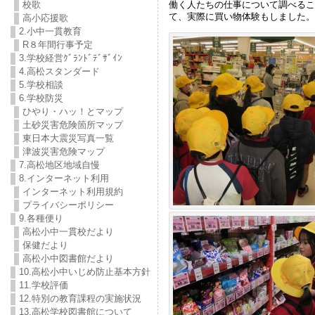
働く人たちの仕事について調べるこ
校歌
て、実際に買い物体験もしました。
高小応援歌
2.小中一貫教育
R８年間行事予定
3.学校経営ｸﾞﾗﾝﾄﾞﾃﾞｻﾞｲﾝ
4.高松スタンダード
5.学校相談
6.学校防災
ひやり・ハッ！とマップ
土砂災害危険箇所マップ
東日本大震災写真一覧
津波災害危険マップ
7.高松地区地域自慢
8.インターネット利用
インターネット利用規約
プライバシーポリシー
9.各種便り
高松小中一貫校だより
保健だより
高松小中図書館だより
10.高松小中いじめ防止基本方針
11.学校評価
12.特別の教育課程の実施状況
13.高松学校図書館について