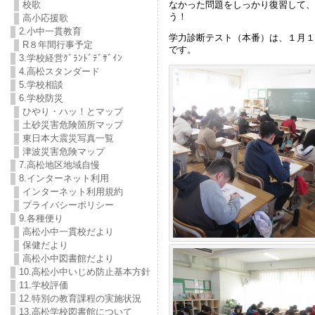
なかった問題をしっかり復習して、
校歌
う！
高小応援歌
2.小中一貫教育
学力診断テスト（本番）は、１月１
R８年間行事予定
です。
3.学校経営ｸﾞﾗﾝﾄﾞﾃﾞｻﾞｲﾝ
4.高松スタンダード
5.学校相談
6.学校防災
ひやり・ハッ！とマップ
土砂災害危険箇所マップ
東日本大震災写真一覧
津波災害危険マップ
7.高松地区地域自慢
8.インターネット利用
インターネット利用規約
プライバシーポリシー
9.各種便り
高松小中一貫校だより
保健だより
高松小中図書館だより
10.高松小中いじめ防止基本方針
11.学校評価
12.特別の教育課程の実施状況
13.高松学校図書館について