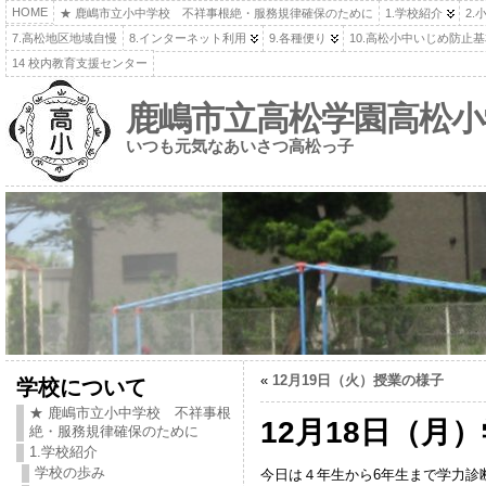
HOME
★ 鹿嶋市立小中学校 不祥事根絶・服務規律確保のために
1.学校紹介
2.
7.高松地区地域自慢
8.インターネット利用
9.各種便り
10.高松小中いじめ防止
14 校内教育支援センター
鹿嶋市立高松学園高松小
いつも元気なあいさつ高松っ子
«
12月19日（火）授業の様子
学校について
★ 鹿嶋市立小中学校 不祥事根
12月18日（月
絶・服務規律確保のために
1.学校紹介
学校の歩み
今日は４年生から6年生まで学力診