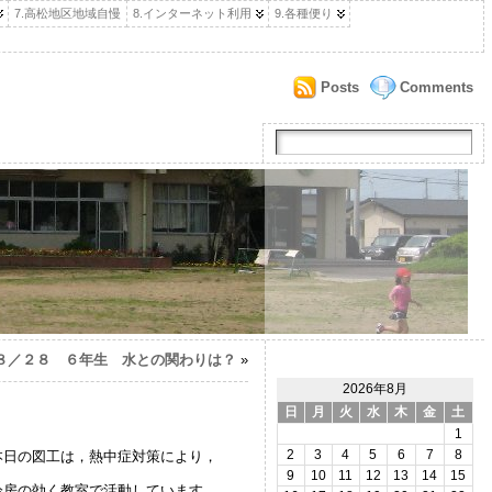
7.高松地区地域自慢
8.インターネット利用
9.各種便り
Posts
Comments
８／２８ ６年生 水との関わりは？
»
2026年8月
日
月
火
水
木
金
土
1
本日の図工は，熱中症対策により，
2
3
4
5
6
7
8
9
10
11
12
13
14
15
冷房の効く教室で活動しています。