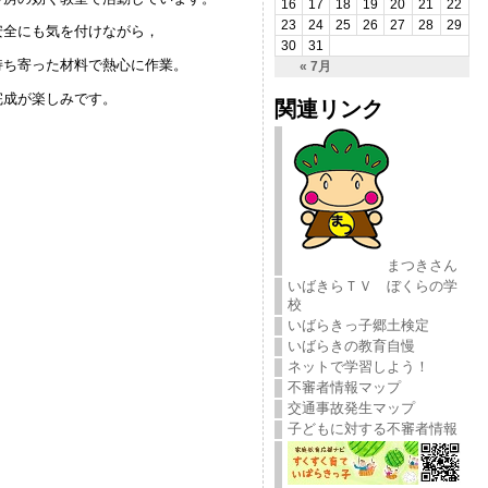
16
17
18
19
20
21
22
23
24
25
26
27
28
29
安全にも気を付けながら，
30
31
持ち寄った材料で熱心に作業。
« 7月
完成が楽しみです。
関連リンク
まつきさん
いばきらＴＶ ぼくらの学
校
いばらきっ子郷土検定
いばらきの教育自慢
ネットで学習しよう！
不審者情報マップ
交通事故発生マップ
子どもに対する不審者情報