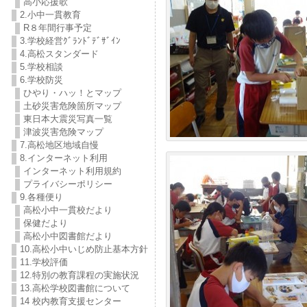
高小応援歌
2.小中一貫教育
R８年間行事予定
3.学校経営ｸﾞﾗﾝﾄﾞﾃﾞｻﾞｲﾝ
4.高松スタンダード
5.学校相談
6.学校防災
ひやり・ハッ！とマップ
土砂災害危険箇所マップ
東日本大震災写真一覧
津波災害危険マップ
7.高松地区地域自慢
8.インターネット利用
インターネット利用規約
プライバシーポリシー
9.各種便り
高松小中一貫校だより
保健だより
高松小中図書館だより
10.高松小中いじめ防止基本方針
11.学校評価
12.特別の教育課程の実施状況
13.高松学校図書館について
14 校内教育支援センター