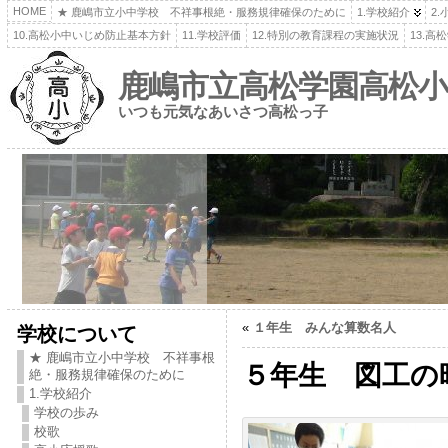
HOME
★ 鹿嶋市立小中学校 不祥事根絶・服務規律確保のために
1.学校紹介
2
10.高松小中いじめ防止基本方針
11.学校評価
12.特別の教育課程の実施状況
13.
鹿嶋市立高松学園高松小
いつも元気なあいさつ高松っ子
«
１年生 みんな算数名人
学校について
★ 鹿嶋市立小中学校 不祥事根
５年生 図工の
絶・服務規律確保のために
1.学校紹介
学校の歩み
校歌