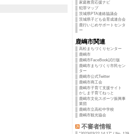
家庭教育応援ナビ
犯罪マップ
茨城県PTA連絡協議会
茨城県子ども会育成連合会
鹿行いじめサポートセンタ
ー
鹿嶋市関連
高松まちづくりセンター
鹿嶋市
鹿嶋市FaceBook試行版
鹿嶋市まちづくり市民セン
ター
鹿嶋市公式Twitter
鹿嶋市商工会
鹿嶋市子育て支援サイト
かしま子育てねっと
鹿嶋市文化スポーツ振興事
業団
鹿嶋市立高松中学校
鹿嶋市観光協会
不審者情報
"2023/03/22 14:17" / No. 129