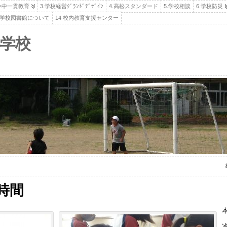
.小中一貫教育
3.学校経営ｸﾞﾗﾝﾄﾞﾃﾞｻﾞｲﾝ
4.高松スタンダード
5.学校相談
6.学校防災
高松学校図書館について
14 校内教育支援センター
学校
時間