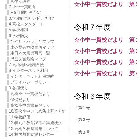
高小応援歌
☆小中一貫校だより 第
2.小中一貫教育
R８年間行事予定
3.学校経営ｸﾞﾗﾝﾄﾞﾃﾞｻﾞｲﾝ
4.高松スタンダード
令和７年度
5.学校相談
6.学校防災
☆小中一貫校だより 第
ひやり・ハッ！とマップ
土砂災害危険箇所マップ
☆小中一貫校だより 第
東日本大震災写真一覧
津波災害危険マップ
☆小中一貫校だより 第
7.高松地区地域自慢
8.インターネット利用
☆小中一貫校だより 第
インターネット利用規約
プライバシーポリシー
9.各種便り
高松小中一貫校だより
令和６年度
保健だより
高松小中図書館だより
・第１号
10.高松小中いじめ防止基本方針
11.学校評価
・第２号
12.特別の教育課程の実施状況
13.高松学校図書館について
・第３号
14 校内教育支援センター