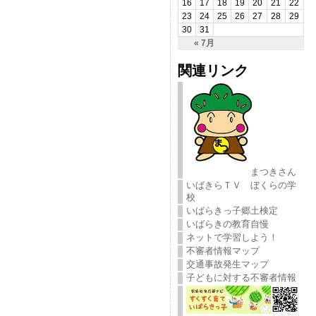
16
17
18
19
20
21
22
23
24
25
26
27
28
29
30
31
« 7月
関連リンク
まつきさん
いばきらＴＶ ぼくらの学
校
いばらきっ子郷土検定
いばらきの教育自慢
ネットで学習しよう！
不審者情報マップ
交通事故発生マップ
子どもに対する不審者情報