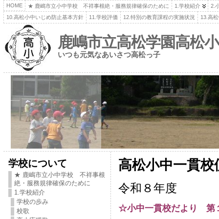
HOME
★ 鹿嶋市立小中学校 不祥事根絶・服務規律確保のために
1.学校紹介
2
10.高松小中いじめ防止基本方針
11.学校評価
12.特別の教育課程の実施状況
13.
鹿嶋市立高松学園高松小
いつも元気なあいさつ高松っ子
学校について
高松小中一貫校
★ 鹿嶋市立小中学校 不祥事根
絶・服務規律確保のために
令和８年度
1.学校紹介
学校の歩み
☆小中一貫校だより 第
校歌