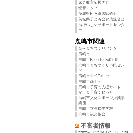
家庭教育応援ナビ
犯罪マップ
茨城県PTA連絡協議会
茨城県子ども会育成連合会
鹿行いじめサポートセンタ
ー
鹿嶋市関連
高松まちづくりセンター
鹿嶋市
鹿嶋市FaceBook試行版
鹿嶋市まちづくり市民セン
ター
鹿嶋市公式Twitter
鹿嶋市商工会
鹿嶋市子育て支援サイト
かしま子育てねっと
鹿嶋市文化スポーツ振興事
業団
鹿嶋市立高松中学校
鹿嶋市観光協会
不審者情報
"2023/03/22 14:17" / No. 129