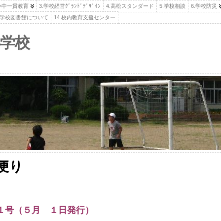
.小中一貫教育
3.学校経営ｸﾞﾗﾝﾄﾞﾃﾞｻﾞｲﾝ
4.高松スタンダード
5.学校相談
6.学校防災
高松学校図書館について
14 校内教育支援センター
学校
便り
１号（５月 １日発行）