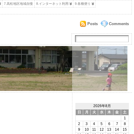
7.高松地区地域自慢
8.インターネット利用
9.各種便り
Posts
Comments
2026年8月
日
月
火
水
木
金
土
1
2
3
4
5
6
7
8
9
10
11
12
13
14
15