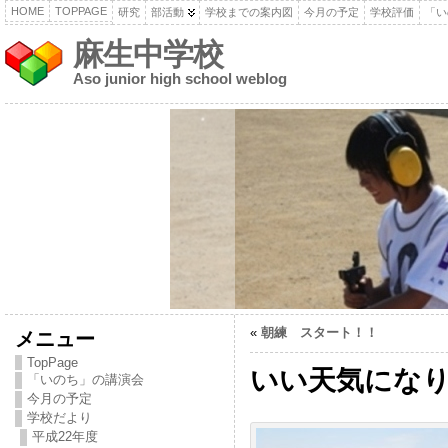
HOME
TOPPAGE
研究
部活動
学校までの案内図
今月の予定
学校評価
「い
麻生中学校
Aso junior high school weblog
«
朝練 スタート！！
メニュー
TopPage
いい天気にな
「いのち」の講演会
今月の予定
学校だより
平成22年度