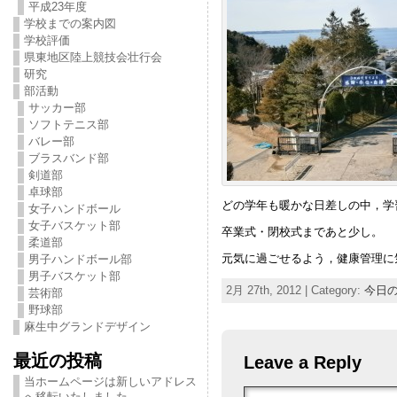
平成23年度
学校までの案内図
学校評価
県東地区陸上競技会壮行会
研究
部活動
サッカー部
ソフトテニス部
バレー部
ブラスバンド部
剣道部
卓球部
どの学年も暖かな日差しの中，学
女子ハンドボール
女子バスケット部
卒業式・閉校式まであと少し。
柔道部
元気に過ごせるよう，健康管理に
男子ハンドボール部
男子バスケット部
2月 27th, 2012 | Category:
今日
芸術部
野球部
麻生中グランドデザイン
最近の投稿
Leave a Reply
当ホームページは新しいアドレス
へ移転いたしました。