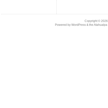
Copyright © 202
Powered by
WordPress
& the
Atahualp