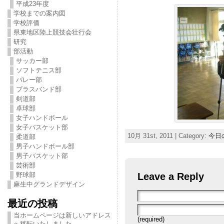
平成23年度
学校までの案内図
学校評価
県東地区陸上競技会壮行会
研究
部活動
サッカー部
ソフトテニス部
バレー部
ブラスバンド部
剣道部
卓球部
女子ハンドボール
女子バスケット部
10月 31st, 2011 | Category:
今日
柔道部
男子ハンドボール部
男子バスケット部
芸術部
Leave a Reply
野球部
麻生中グランドデザイン
最近の投稿
当ホームページは新しいアドレス
(required)
へ移転いたしました。