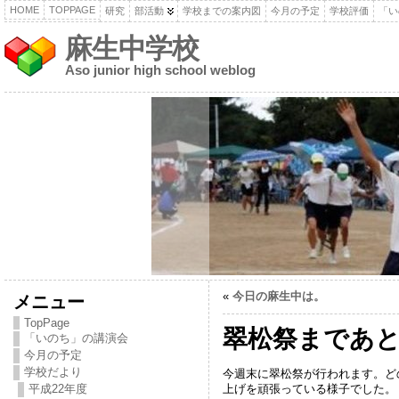
HOME
TOPPAGE
研究
部活動
学校までの案内図
今月の予定
学校評価
「い
麻生中学校
Aso junior high school weblog
«
今日の麻生中は。
メニュー
TopPage
翠松祭まであ
「いのち」の講演会
今月の予定
学校だより
今週末に翠松祭が行われます。ど
上げを頑張っている様子でした。
平成22年度