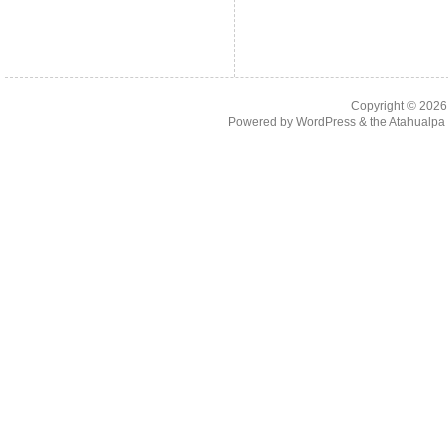
Copyright © 202
Powered by
WordPress
& the
Atahualp