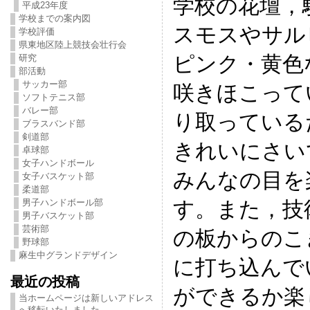
学校の花壇，
平成23年度
学校までの案内図
スモスやサル
学校評価
県東地区陸上競技会壮行会
ピンク・黄色
研究
部活動
サッカー部
咲きほこって
ソフトテニス部
バレー部
り取っている
ブラスバンド部
剣道部
きれいにさい
卓球部
女子ハンドボール
みんなの目を
女子バスケット部
柔道部
す。また，技
男子ハンドボール部
男子バスケット部
芸術部
の板からのこ
野球部
麻生中グランドデザイン
に打ち込んで
最近の投稿
ができるか楽
当ホームページは新しいアドレス
へ移転いたしました。