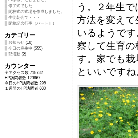
う。２年生で
修了式でした
閉校式の式場を作成しました。
方法を変えて
生徒朝会で・・・
閉校記念行事（パートⅡ）
いるようです
カテゴリー
お知らせ
(10)
察して生育の
今日の麻生中
(555)
部活動
(2)
す。家でも栽
カウンター
といいですね
全アクセス数 718732
HP訪問者数 129867
今日のHP訪問者数 298
１週間のHP訪問者 830