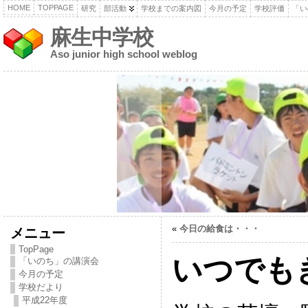
HOME
TOPPAGE
研究
部活動
学校までの案内図
今月の予定
学校評価
「い
麻生中学校
Aso junior high school weblog
«
今日の給食は・・・
メニュー
TopPage
いつでも
「いのち」の講演会
今月の予定
学校だより
平成22年度