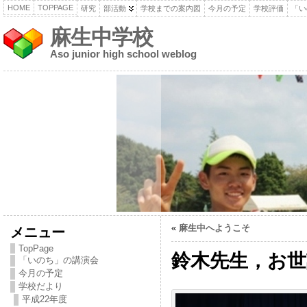
HOME
TOPPAGE
研究
部活動
学校までの案内図
今月の予定
学校評価
「い
麻生中学校
Aso junior high school weblog
«
麻生中へようこそ
メニュー
TopPage
鈴木先生，お
「いのち」の講演会
今月の予定
学校だより
平成22年度