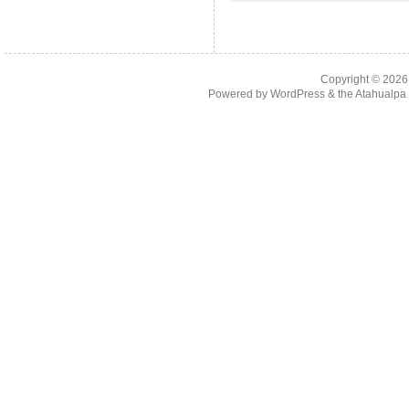
Copyright © 202
Powered by
WordPress
& the
Atahualp