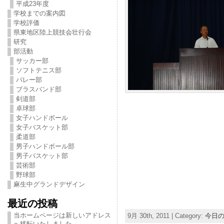
平成23年度
学校までの案内図
学校評価
県東地区陸上競技会壮行会
研究
部活動
サッカー部
ソフトテニス部
バレー部
ブラスバンド部
剣道部
卓球部
女子ハンドボール
女子バスケット部
柔道部
男子ハンドボール部
男子バスケット部
芸術部
野球部
麻生中グランドデザイン
最近の投稿
当ホームページは新しいアドレス
9月 30th, 2011 | Category:
今日
へ移転いたしました。