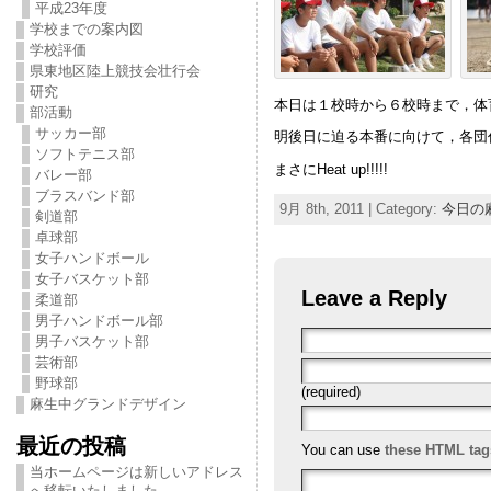
平成23年度
学校までの案内図
学校評価
県東地区陸上競技会壮行会
研究
本日は１校時から６校時まで，体
部活動
サッカー部
明後日に迫る本番に向けて，各団
ソフトテニス部
まさにHeat up!!!!!
バレー部
ブラスバンド部
9月 8th, 2011 | Category:
今日の
剣道部
卓球部
女子ハンドボール
女子バスケット部
Leave a Reply
柔道部
男子ハンドボール部
男子バスケット部
芸術部
野球部
(required)
麻生中グランドデザイン
最近の投稿
You can use
these HTML tag
当ホームページは新しいアドレス
へ移転いたしました。