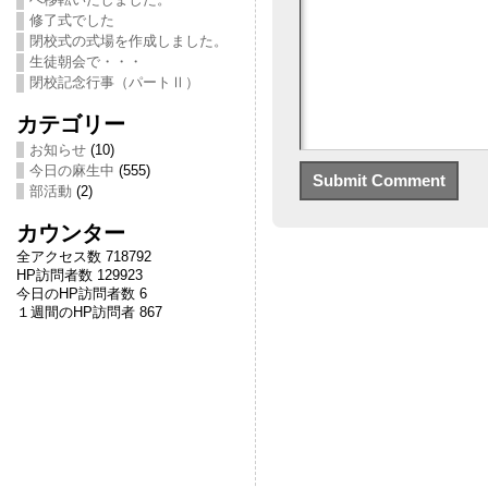
修了式でした
閉校式の式場を作成しました。
生徒朝会で・・・
閉校記念行事（パートⅡ）
カテゴリー
お知らせ
(10)
今日の麻生中
(555)
部活動
(2)
カウンター
全アクセス数 718792
HP訪問者数 129923
今日のHP訪問者数 6
１週間のHP訪問者 867