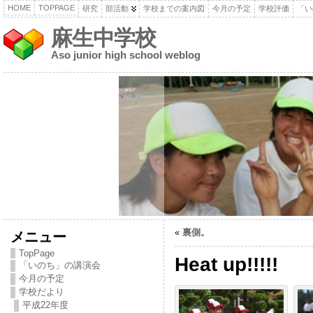
HOME
TOPPAGE
研究
部活動
学校までの案内図
今月の予定
学校評価
「い
麻生中学校
Aso junior high school weblog
«
裏側。
メニュー
TopPage
Heat up!!!!!
「いのち」の講演会
今月の予定
学校だより
平成22年度