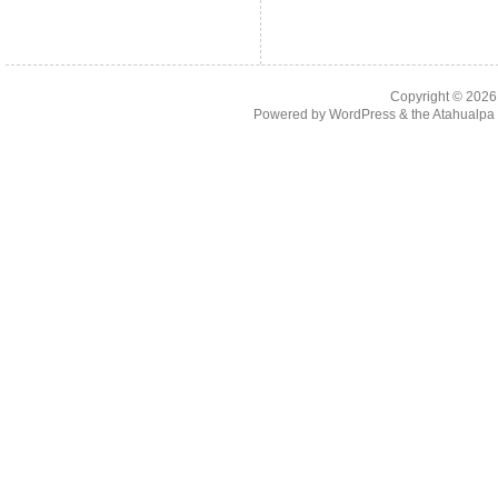
Copyright © 202
Powered by
WordPress
& the
Atahualp